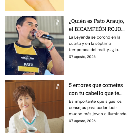
¿Quién es Pato Araujo,
el BICAMPEÓN ROJO
que regresa en la
La Leyenda se coronó en la
cuarta y en la séptima
décima temporada de
temporada del reality… ¿lo
Exatlón México?
volverá a hacer?
07 agosto, 2026
5 errores que cometes
con tu cabello que te
hacen parecer mucho
Es importante que sigas los
consejos para poder lucir
mayor
mucho más joven e iluminada.
07 agosto, 2026