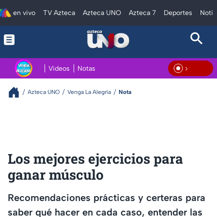
en vivo
TV Azteca
Azteca UNO
Azteca 7
Deportes
Notic
Videos
Notas
En Vi
Azteca UNO
Venga La Alegría
Nota
Los mejores ejercicios para
ganar músculo
Recomendaciones prácticas y certeras para
saber qué hacer en cada caso, entender las