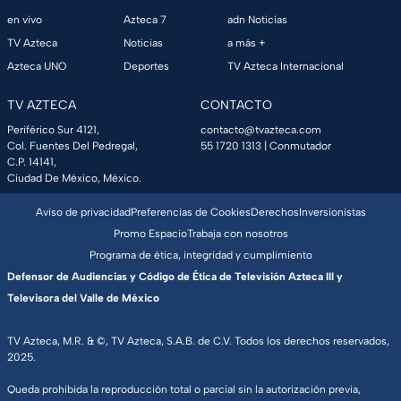
en vivo
Azteca 7
adn Noticias
TV Azteca
Noticias
a más +
Azteca UNO
Deportes
TV Azteca Internacional
TV AZTECA
CONTACTO
Periférico Sur 4121,
contacto@tvazteca.com
Col. Fuentes Del Pedregal,
55 1720 1313
| Conmutador
C.P. 14141,
Ciudad De México, México.
Aviso de privacidad
Preferencias de Cookies
Derechos
Inversionistas
Promo Espacio
Trabaja con nosotros
Programa de ética, integridad y cumplimiento
Defensor de Audiencias y Código de Ética de Televisión Azteca III y
Televisora del Valle de México
TV Azteca, M.R. & ©, TV Azteca, S.A.B. de C.V. Todos los derechos reservados,
2025.
Queda prohibida la reproducción total o parcial sin la autorización previa,