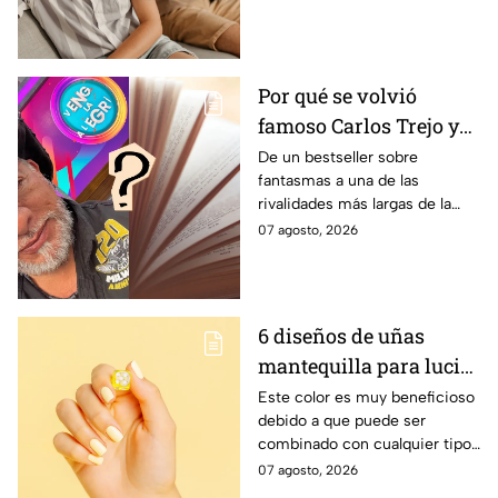
psicología
Por qué se volvió
famoso Carlos Trejo y
cómo nació el
De un bestseller sobre
fantasmas a una de las
problema de antaño
rivalidades más largas de la
que tiene con Alfredo
televisión mexicana
07 agosto, 2026
Adame
6 diseños de uñas
mantequilla para lucir
hermosa este verano
Este color es muy beneficioso
debido a que puede ser
combinado con cualquier tipo
de prenda.
07 agosto, 2026