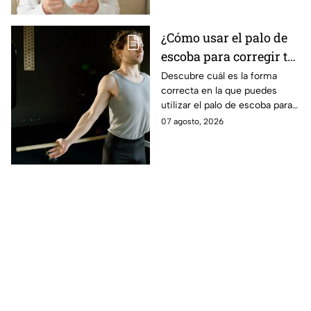
¿Cómo usar el palo de
escoba para corregir tu
postura y eliminar la
Descubre cuál es la forma
correcta en la que puedes
joroba?
utilizar el palo de escoba para
corregir completamente tu
07 agosto, 2026
postura y eliminar la joroba
con ejercicios