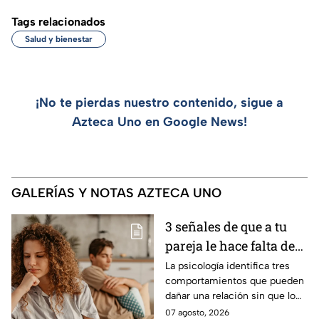
Tags relacionados
Salud y bienestar
¡No te pierdas nuestro contenido, sigue a
Azteca Uno en Google News!
GALERÍAS Y NOTAS AZTECA UNO
3 señales de que a tu
pareja le hace falta de
responsabilidad
La psicología identifica tres
comportamientos que pueden
afectiva y no te das
dañar una relación sin que lo
cuenta, según la
notes
07 agosto, 2026