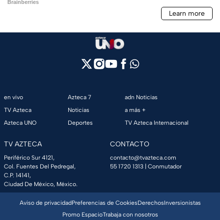
en vivo
Azteca 7
adn Noticias
TV Azteca
Noticias
a más +
Azteca UNO
Deportes
TV Azteca Internacional
TV AZTECA
CONTACTO
Periférico Sur 4121,
contacto@tvazteca.com
Col. Fuentes Del Pedregal,
55 1720 1313
| Conmutador
C.P. 14141,
Ciudad De México, México.
Aviso de privacidad
Preferencias de Cookies
Derechos
Inversionistas
Promo Espacio
Trabaja con nosotros