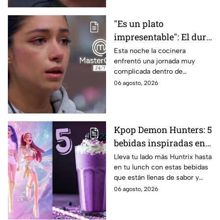
"Es un plato
impresentable": El duro
regaño que hizo llorar a
Esta noche la cocinera
enfrentó una jornada muy
Michelle dentro de
complicada dentro de
MasterChef 24/7
MasterChef 24/7.
06 agosto, 2026
Kpop Demon Hunters: 5
bebidas inspiradas en
las guerreras Huntrix
Lleva tu lado más Huntrix hasta
en tu lunch con estas bebidas
para llevar a la escuela
que están llenas de sabor y
este regreso a clases
frescura.
06 agosto, 2026
2026; son saludables y
deliciosas