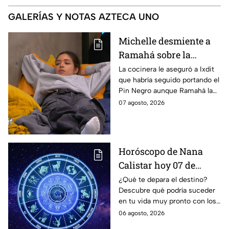
GALERÍAS Y NOTAS AZTECA UNO
Michelle desmiente a
Ramahá sobre la
designación del Pin
La cocinera le aseguró a Ixdit
que habría seguido portando el
Negro a un integrante
Pin Negro aunque Ramahá la
de las "Divas" en
hubiera subido al balcón
07 agosto, 2026
MasterChef 24/7
Horóscopo de Nana
Calistar hoy 07 de
agosto; estos signos
¿Qué te depara el destino?
Descubre qué podría suceder
podrían dejar de estar
en tu vida muy pronto con los
solteros más pronto de
horóscopos de Nana Calistar;
06 agosto, 2026
lo que imaginan y
tendrás toda la información