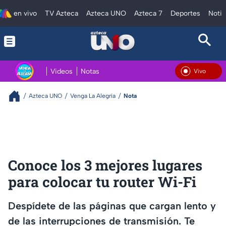
en vivo
TV Azteca
Azteca UNO
Azteca 7
Deportes
Notic
Videos
Notas
En Vivo
Azteca UNO
Venga La Alegría
Nota
Conoce los 3 mejores lugares
para colocar tu router Wi-Fi
Despídete de las páginas que cargan lento y
de las interrupciones de transmisión. Te