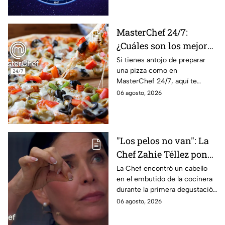
recibir propuestas
para afrontar el futuro.
laborales
MasterChef 24/7:
¿Cuáles son los mejores
quesos para preparar
Si tienes antojo de preparar
una pizza como en
pizza en casa?
MasterChef 24/7, aquí te
contamos todo lo que debes
06 agosto, 2026
saber antes de poner manos
en la masa.
"Los pelos no van": La
Chef Zahie Téllez pone
en evidencia a Carmen
La Chef encontró un cabello
en el embutido de la cocinera
en la gala de mandiles
durante la primera degustación
negros de MasterChef
de la noche
06 agosto, 2026
24/7