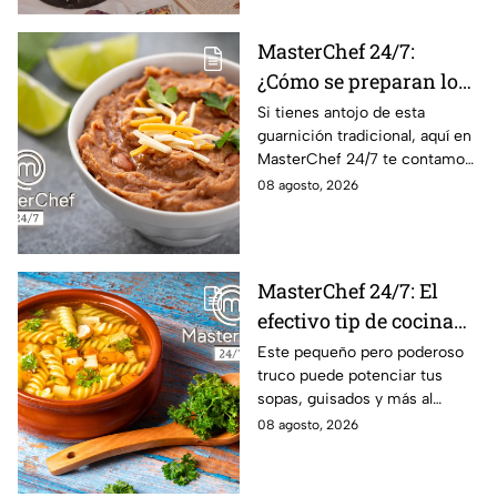
MasterChef 24/7:
¿Cómo se preparan los
frijoles puercos estilo
Si tienes antojo de esta
guarnición tradicional, aquí en
Sonora?
MasterChef 24/7 te contamos
la receta.
08 agosto, 2026
MasterChef 24/7: El
efectivo tip de cocina
de las abuelas para
Este pequeño pero poderoso
truco puede potenciar tus
darle sabor extra al
sopas, guisados y más al
caldillo
máximo.
08 agosto, 2026