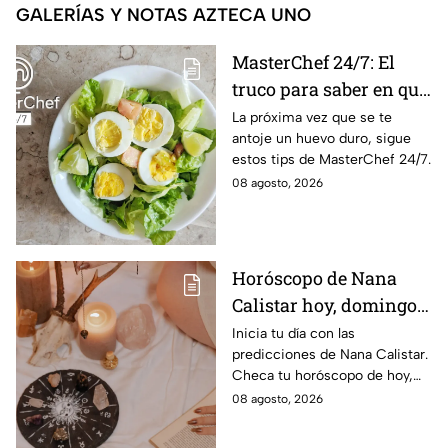
GALERÍAS Y NOTAS AZTECA UNO
MasterChef 24/7: El
truco para saber en qué
momento está listo un
La próxima vez que se te
antoje un huevo duro, sigue
huevo cocido
estos tips de MasterChef 24/7.
08 agosto, 2026
Horóscopo de Nana
Calistar hoy, domingo 9
de agosto: estos signos
Inicia tu día con las
predicciones de Nana Calistar.
tendrán ingresos extra
Checa tu horóscopo de hoy,
domingo 9 de agosto, y
08 agosto, 2026
conoce el mensaje de los
astros para los 12 signos.