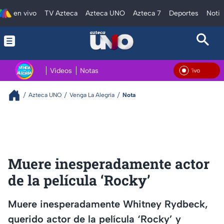
en vivo
TV Azteca
Azteca UNO
Azteca 7
Deportes
Notic
Videos
Notas
En Vivo
Azteca UNO
Venga La Alegría
Nota
Muere inesperadamente actor
de la película ‘Rocky’
Muere inesperadamente Whitney Rydbeck,
querido actor de la película ‘Rocky’ y