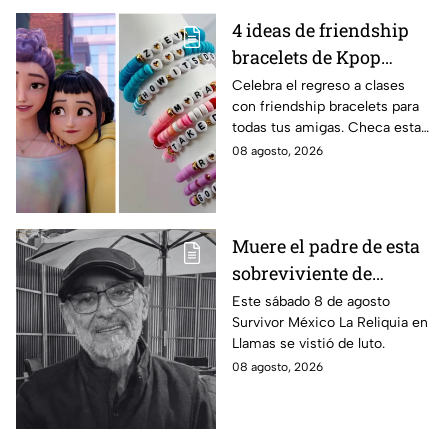
4 ideas de friendship
bracelets de Kpop
Demon Hunters para
Celebra el regreso a clases
con friendship bracelets para
intercambiar con tus
todas tus amigas. Checa estas
mejores amigas este
4 ideas inspiradas en Kpop
08 agosto, 2026
regreso a clases
Demon Hunters que seguro les
encantará.
Muere el padre de esta
sobreviviente de
Survivor México La
Este sábado 8 de agosto
Survivor México La Reliquia en
Reliquia en Llamas
Llamas se vistió de luto.
08 agosto, 2026