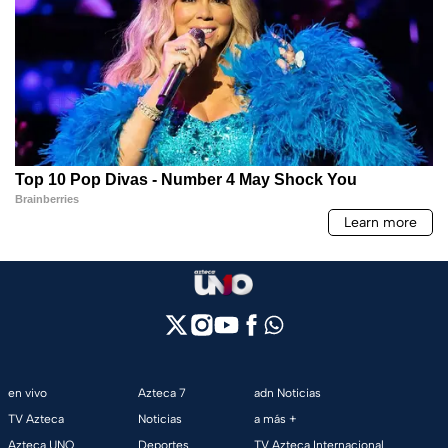
en vivo
Azteca 7
adn Noticias
TV Azteca
Noticias
a más +
Azteca UNO
Deportes
TV Azteca Internacional