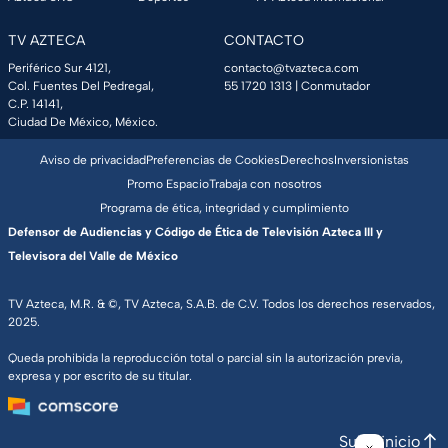
TV AZTECA
CONTACTO
Periférico Sur 4121,
contacto@tvazteca.com
Col. Fuentes Del Pedregal,
55 1720 1313
| Conmutador
C.P. 14141,
Ciudad De México, México.
Aviso de privacidad
Preferencias de Cookies
Derechos
Inversionistas
Promo Espacio
Trabaja con nosotros
Programa de ética, integridad y cumplimiento
Defensor de Audiencias y Código de Ética de Televisión Azteca III y
Televisora del Valle de México
TV Azteca, M.R. & ©, TV Azteca, S.A.B. de C.V. Todos los derechos reservados,
2025.
Queda prohibida la reproducción total o parcial sin la autorización previa,
expresa y por escrito de su titular.
Subir inicio