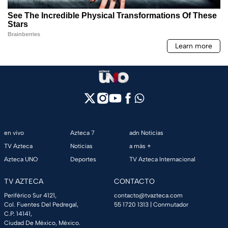
en vivo
Azteca 7
adn Noticias
TV Azteca
Noticias
a más +
Azteca UNO
Deportes
TV Azteca Internacional
TV AZTECA
CONTACTO
Periférico Sur 4121,
contacto@tvazteca.com
Col. Fuentes Del Pedregal,
55 1720 1313
| Conmutador
C.P. 14141,
Ciudad De México, México.