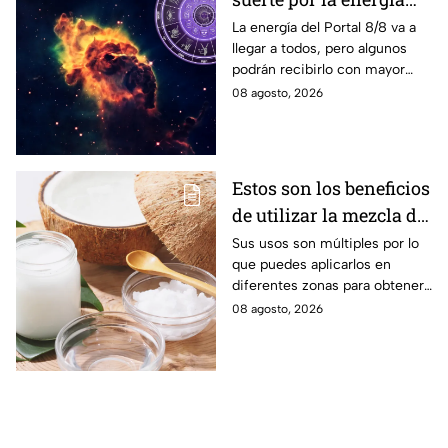
del Portal del León
La energía del Portal 8/8 va a
llegar a todos, pero algunos
podrán recibirlo con mayor
énfasis.
08 agosto, 2026
Estos son los beneficios
de utilizar la mezcla de
aceite de coco y
Sus usos son múltiples por lo
que puedes aplicarlos en
bicarbonato
diferentes zonas para obtener
beneficios.
08 agosto, 2026