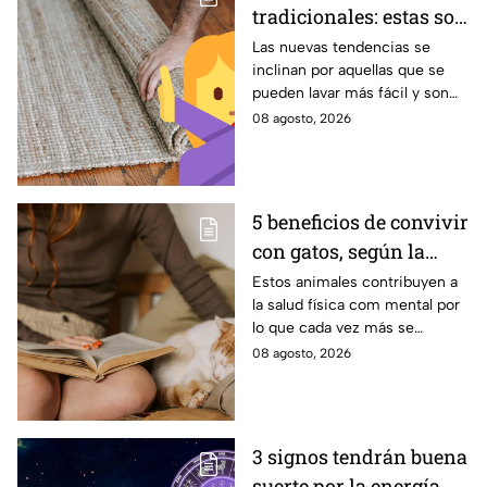
tradicionales: estas son
las alternativas
Las nuevas tendencias se
inclinan por aquellas que se
modernas para colocar
pueden lavar más fácil y son
en tu piso
menos pesadas.
08 agosto, 2026
5 beneficios de convivir
con gatos, según la
ciencia
Estos animales contribuyen a
la salud física com mental por
lo que cada vez más se
recomienda su presencia.
08 agosto, 2026
3 signos tendrán buena
suerte por la energía