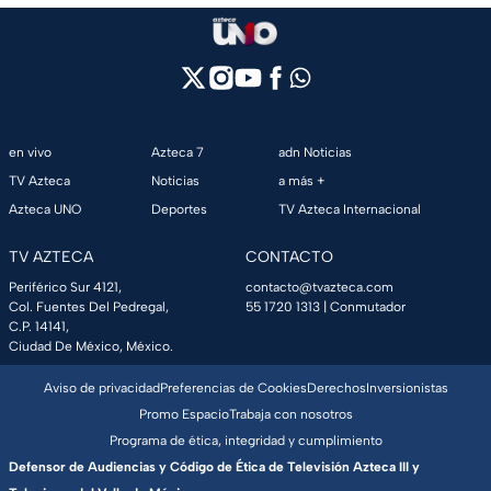
en vivo
Azteca 7
adn Noticias
TV Azteca
Noticias
a más +
Azteca UNO
Deportes
TV Azteca Internacional
TV AZTECA
CONTACTO
Periférico Sur 4121,
contacto@tvazteca.com
Col. Fuentes Del Pedregal,
55 1720 1313
| Conmutador
C.P. 14141,
Ciudad De México, México.
Aviso de privacidad
Preferencias de Cookies
Derechos
Inversionistas
Promo Espacio
Trabaja con nosotros
Programa de ética, integridad y cumplimiento
Defensor de Audiencias y Código de Ética de Televisión Azteca III y