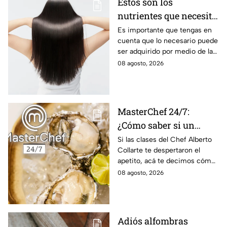
Estos son los
nutrientes que necesita
tu cabello a partir de
Es importante que tengas en
cuenta que lo necesario puede
los 40 años
ser adquirido por medio de la
alimentación.
08 agosto, 2026
MasterChef 24/7:
¿Cómo saber si un
ostión está fresco y es
Si las clases del Chef Alberto
Collarte te despertaron el
seguro consumirlo?
apetito, acá te decimos cómo
elegir los ostiones ideales para
08 agosto, 2026
comer
Adiós alfombras