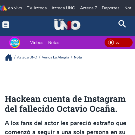
en vivo
TV Azteca
Azteca UNO
Azteca 7
Deportes
Notic
Videos
Notas
En V
Azteca UNO
Venga La Alegría
Nota
Hackean cuenta de Instagram
del fallecido Octavio Ocaña.
A los fans del actor les pareció extraño que
comenzó a seguir a una sola persona en su