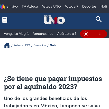
en vivo
TV Azteca
Azteca UNO
Azteca 7
Deportes
Notic
Venga La Alegría
Ventaneando
Acércate a Rocío
Al Extremo
En Vivo
Azteca UNO
Servicios
Nota
¿Se tiene que pagar impuestos
por el aguinaldo 2023?
Uno de los grandes beneficios de los
trabajadores en México, tampoco se salva