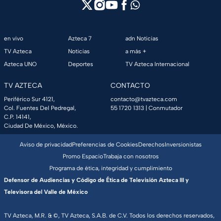
en vivo
Azteca 7
adn Noticias
TV Azteca
Noticias
a más +
Azteca UNO
Deportes
TV Azteca Internacional
TV AZTECA
CONTACTO
Periférico Sur 4121,
contacto@tvazteca.com
Col. Fuentes Del Pedregal,
55 1720 1313
| Conmutador
C.P. 14141,
Ciudad De México, México.
Aviso de privacidad
Preferencias de Cookies
Derechos
Inversionistas
Promo Espacio
Trabaja con nosotros
Programa de ética, integridad y cumplimiento
Defensor de Audiencias y Código de Ética de Televisión Azteca III y
Televisora del Valle de México
TV Azteca, M.R. & ©, TV Azteca, S.A.B. de C.V. Todos los derechos reservados,