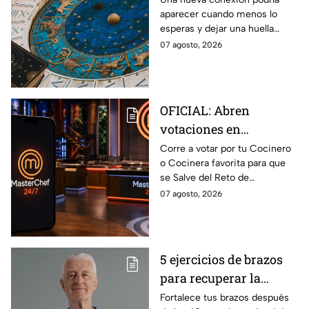
aparecer cuando menos lo
cada signo; una
esperas y dejar una huella
conexión inesperada
importante.
07 agosto, 2026
podría transformar tus
próximos días
OFICIAL: Abren
votaciones en
MasterChef 24/7 para
Corre a votar por tu Cocinero
o Cocinera favorita para que
que salves a un
se Salve del Reto de
Cocinero del Reto de
Eliminación de MasterChef
07 agosto, 2026
Eliminación de este
24/7 de este próximo
domingo
domingo.
5 ejercicios de brazos
para recuperar la
fuerza después de los
Fortalece tus brazos después