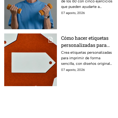
de los 60 con cinco ejercicios
60
que pueden ayudarte a
recuperar fuerza, movilidad y
07 agosto, 2026
seguridad en los movimientos
cotidianos.
Cómo hacer etiquetas
personalizadas para
imprimir
Crea etiquetas personalizadas
para imprimir de forma
sencilla, con diseños originales
y detalles adaptados a tus
07 agosto, 2026
gustos, eventos o proyectos.