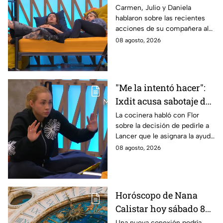
lamentan el
Carmen, Julio y Daniela
hablaron sobre las recientes
comportamiento de
acciones de su compañera al
Michelle en MasterChef
interior del Mundo MasterChef
08 agosto, 2026
24/7
"Me la intentó hacer":
Ixdit acusa sabotaje de
Ramahá en la pasada
La cocinera habló con Flor
sobre la decisión de pedirle a
gala de salvación de
Lancer que le asignara la ayuda
MasterChef 24/7
de Ramahá y no la de Daniela
08 agosto, 2026
Horóscopo de Nana
Calistar hoy sábado 8
de agosto del 2026 para
Una nueva conexión podría