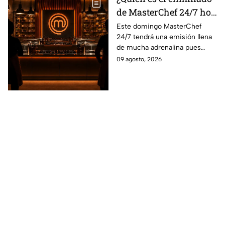
de MasterChef 24/7 hoy
9 de agosto 2026?
Este domingo MasterChef
24/7 tendrá una emisión llena
de mucha adrenalina pues
ningún cocinero quiero irse ya
09 agosto, 2026
que quiere formar parte de los
10 mejores de esta edición.
¿Quién logrará sibrevivir al
reto de elimianción de hoy?.