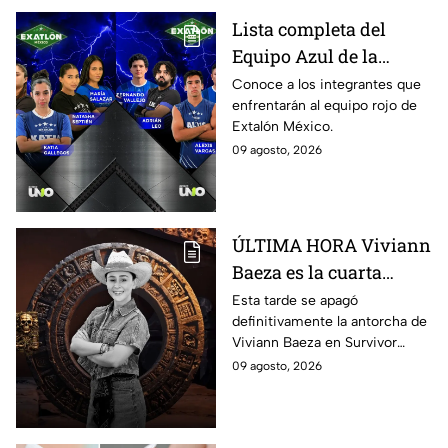
Azteca UNO; resultado
online, gratis y por
Lista completa del
internet
Equipo Azul de la
décima Temporada de
Conoce a los integrantes que
enfrentarán al equipo rojo de
Exatlón México
Extalón México.
09 agosto, 2026
ÚLTIMA HORA Viviann
Baeza es la cuarta
ELIMINADA de
Esta tarde se apagó
definitivamente la antorcha de
Survivor México La
Viviann Baeza en Survivor
Reliquia en Llamas
México La Reliquia en Llamas.
09 agosto, 2026