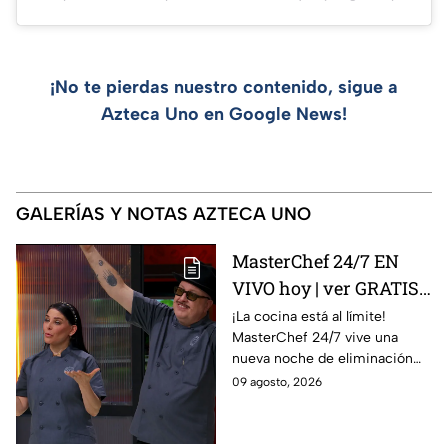
¡No te pierdas nuestro contenido, sigue a
Azteca Uno en Google News!
GALERÍAS Y NOTAS AZTECA UNO
MasterChef 24/7 EN
VIVO hoy | ver GRATIS
en línea la transmisión
¡La cocina está al límite!
MasterChef 24/7 vive una
del domingo de
nueva noche de eliminación
ELIMINACIÓN del 09 de
donde un cocinero tendrá que
09 agosto, 2026
agosto de la edición
despedirse de la competencia.
2026, a través de TV