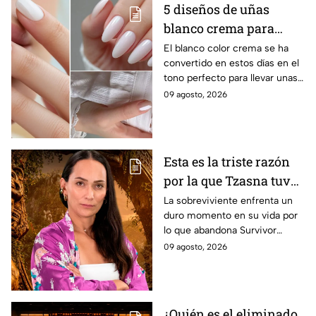
5 diseños de uñas
blanco crema para
lucir en verano y darle
El blanco color crema se ha
convertido en estos días en el
a tus manos un toque
tono perfecto para llevar unas
sofisticado, elegante y
manos impecables, delicadas y
09 agosto, 2026
luminoso
elegantes durante los días más
cálidos.
Esta es la triste razón
por la que Tzasna tuvo
que dejar Survivor
La sobreviviente enfrenta un
duro momento en su vida por
México La Reliquia en
lo que abandona Survivor
Llamas
México La Reliquia en Llamas.
09 agosto, 2026
¿Quién es el eliminado