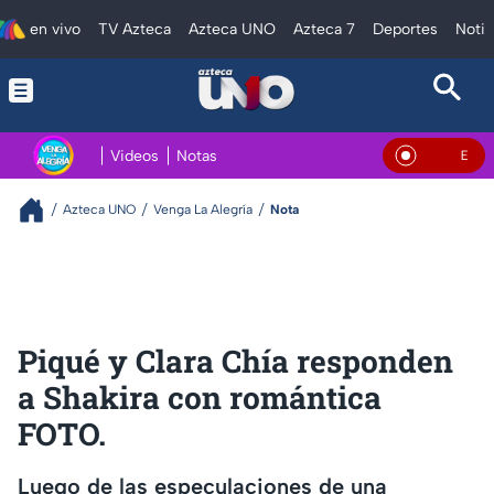
en vivo
TV Azteca
Azteca UNO
Azteca 7
Deportes
Notic
Videos
Notas
En Vivo
Azteca UNO
Venga La Alegría
Nota
Piqué y Clara Chía responden
a Shakira con romántica
FOTO.
Luego de las especulaciones de una