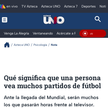
en vivo
TV Azteca
Azteca UNO
Azteca 7
Deportes
Notic
Venga La Alegría
Ventaneando
Acércate a Rocío
Al Extremo
En Vi
Azteca UNO
Psicología
Nota
Qué significa que una persona
vea muchos partidos de fútbol
Ante la llegada del Mundial, serán muchos
los que pasarán horas frente al televisor.