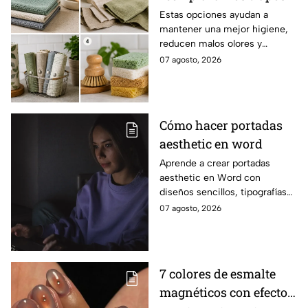
de cocina por opciones
Estas opciones ayudan a
mantener una mejor higiene,
más saludables,
reducen malos olores y
modernas y elegantes
aportan un toque moderno a la
07 agosto, 2026
cocina.
Cómo hacer portadas
aesthetic en word
Aprende a crear portadas
aesthetic en Word con
diseños sencillos, tipografías
bonitas y detalles visuales que
07 agosto, 2026
harán que tus trabajos luzcan
originales.
7 colores de esmalte
magnéticos con efecto