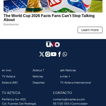
en vivo
Azteca 7
adn Noticias
TV Azteca
Noticias
a más +
Azteca UNO
Deportes
TV Azteca Internacional
TV AZTECA
CONTACTO
Periférico Sur 4121,
contacto@tvazteca.com
Col. Fuentes Del Pedregal,
55 1720 1313
| Conmutador