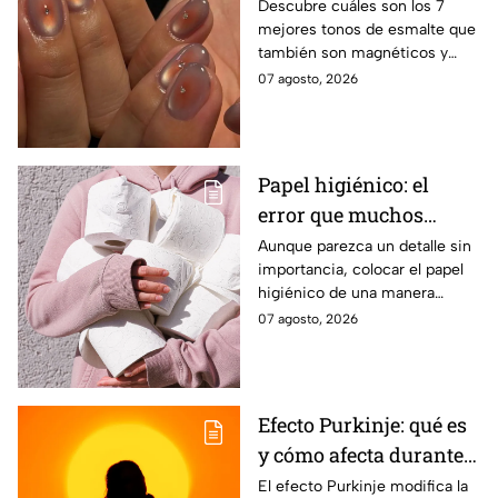
ojo de gato para lucir
Descubre cuáles son los 7
mejores tonos de esmalte que
manos elegantes
también son magnéticos y
sirven para realizar el efecto
07 agosto, 2026
ojo de gato y lucir una
manicura moderna
Papel higiénico: el
error que muchos
cometen al colocarlo
Aunque parezca un detalle sin
importancia, colocar el papel
higiénico de una manera
específica puede favorecer la
07 agosto, 2026
higiene y evitar algunos
inconvenientes.
Efecto Purkinje: qué es
y cómo afecta durante
un eclipse
El efecto Purkinje modifica la