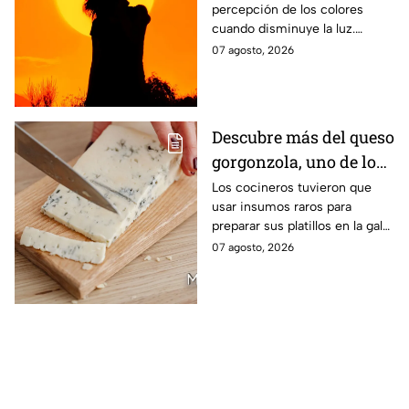
percepción de los colores
cuando disminuye la luz.
Conoce por qué el verde y el
07 agosto, 2026
rojo cobran protagonismo
durante un eclipse.
Descubre más del queso
gorgonzola, uno de los
ingredientes exóticos
Los cocineros tuvieron que
usar insumos raros para
de la gala de salvación
preparar sus platillos en la gala
de MasterChef 24/7
de esta noche
07 agosto, 2026