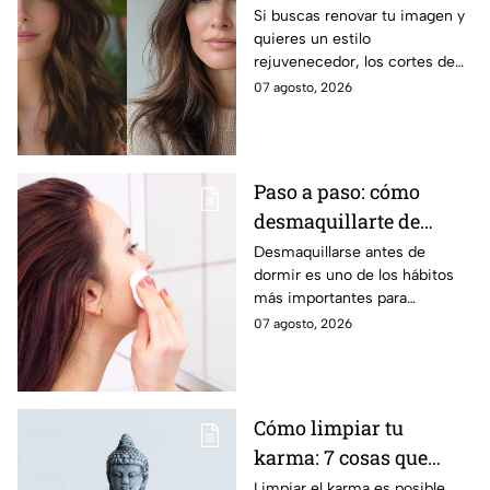
redonda que te hace ver
Si buscas renovar tu imagen y
quieres un estilo
más joven después de
rejuvenecedor, los cortes de
los 40
pelo que apuestan por melenas
07 agosto, 2026
XL y flequillos marcados son la
mejor opción.
Paso a paso: cómo
desmaquillarte de
noche para cuidar tu
Desmaquillarse antes de
dormir es uno de los hábitos
piel y evitar arrugas
más importantes para
mantener la piel sana y
07 agosto, 2026
luminosa. Dermatólogos y
maquillistas coinciden en que
retirar correctamente el
maquillaje ayuda a proteger la
Cómo limpiar tu
barrera cutánea, prevenir la
karma: 7 cosas que
obstrucción de los poros y
prevenir la aparición de
debes hacer desde
Limpiar el karma es posible