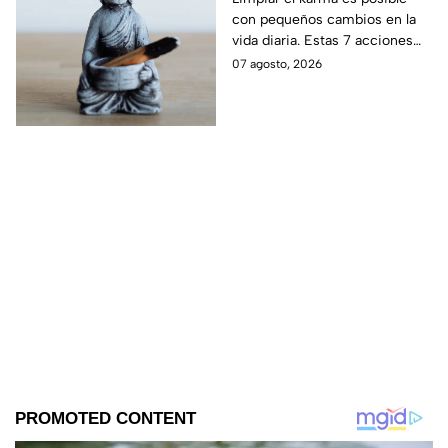
arrugas tempranas.
con pequeños cambios en la
ahora
vida diaria. Estas 7 acciones
pueden ayudarte a soltar lo
07 agosto, 2026
negativo y atraer energía
positiva.