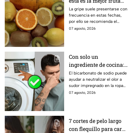
esta es la mejor fruta
de un hogar.
para evitar la gripe
La gripe suele presentarse con
frecuencia en estas fechas,
por ello se recomienda el
consumo de ciertas frutas.
07 agosto, 2026
Conoce todos los beneficios
del kiwi.
Con solo un
ingrediente de cocina:
elimina el olor a sudor
El bicarbonato de sodio puede
ayudar a neutralizar el olor a
de las camisetas de
sudor impregnado en la ropa
deporte
deportiva cuando se utiliza
07 agosto, 2026
correctamente. Este método
es respaldado por especialistas
en limpieza y cuidado de los
tejidos.
7 cortes de pelo largo
con flequillo para cara