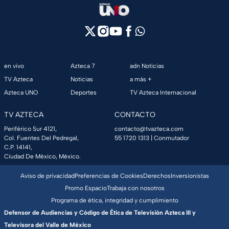
en vivo
Azteca 7
adn Noticias
TV Azteca
Noticias
a más +
Azteca UNO
Deportes
TV Azteca Internacional
TV AZTECA
CONTACTO
Periférico Sur 4121,
contacto@tvazteca.com
Col. Fuentes Del Pedregal,
55 1720 1313
| Conmutador
C.P. 14141,
Ciudad De México, México.
Aviso de privacidad
Preferencias de Cookies
Derechos
Inversionistas
Promo Espacio
Trabaja con nosotros
Programa de ética, integridad y cumplimiento
Defensor de Audiencias y Código de Ética de Televisión Azteca III y
Televisora del Valle de México