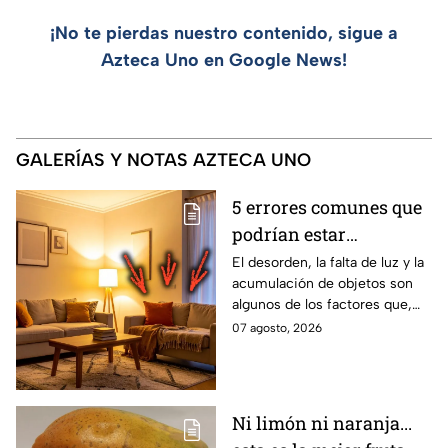
¡No te pierdas nuestro contenido, sigue a
Azteca Uno en Google News!
GALERÍAS Y NOTAS AZTECA UNO
5 errores comunes que
podrían estar
afectando la energía de
El desorden, la falta de luz y la
acumulación de objetos son
un hogar
algunos de los factores que,
según el Feng Shui y los
07 agosto, 2026
expertos en diseño de
interiores, pueden influir en la
sensación de bienestar dentro
de una vivienda. Estos son los
Ni limón ni naranja...
errores que afectan la energía