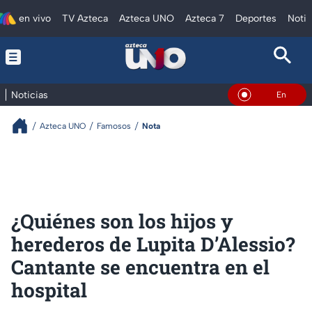
en vivo
TV Azteca
Azteca UNO
Azteca 7
Deportes
Notic
Noticias
En Vivo
Azteca UNO
Famosos
Nota
¿Quiénes son los hijos y
herederos de Lupita D’Alessio?
Cantante se encuentra en el
hospital