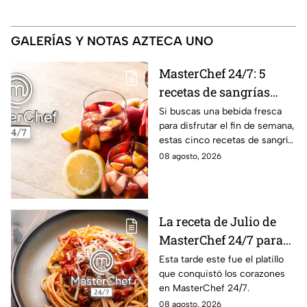
GALERÍAS Y NOTAS AZTECA UNO
MasterChef 24/7: 5
recetas de sangrías
refrescantes y
Si buscas una bebida fresca
para disfrutar el fin de semana,
deliciosas para el fin de
estas cinco recetas de sangría
semana
son una opción sencilla, frutal
08 agosto, 2026
y deliciosa al estilo de
MasterChef 24/7.
La receta de Julio de
MasterChef 24/7 para
preparar un espagueti
Esta tarde este fue el platillo
que conquistó los corazones
cremoso
en MasterChef 24/7.
08 agosto, 2026