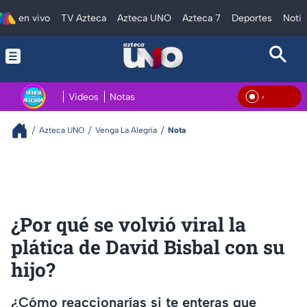
en vivo
TV Azteca
Azteca UNO
Azteca 7
Deportes
Notic
Videos
Notas
En Viv
Azteca UNO
Venga La Alegría
Nota
¿Por qué se volvió viral la
plática de David Bisbal con su
hijo?
¿Cómo reaccionarías si te enteras que