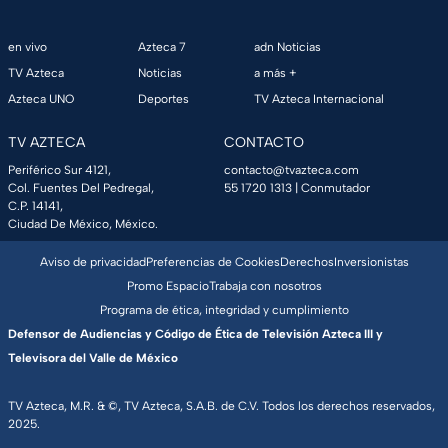
en vivo
Azteca 7
adn Noticias
TV Azteca
Noticias
a más +
Azteca UNO
Deportes
TV Azteca Internacional
TV AZTECA
CONTACTO
Periférico Sur 4121,
contacto@tvazteca.com
Col. Fuentes Del Pedregal,
55 1720 1313
| Conmutador
C.P. 14141,
Ciudad De México, México.
Aviso de privacidad
Preferencias de Cookies
Derechos
Inversionistas
Promo Espacio
Trabaja con nosotros
Programa de ética, integridad y cumplimiento
Defensor de Audiencias y Código de Ética de Televisión Azteca III y
Televisora del Valle de México
TV Azteca, M.R. & ©, TV Azteca, S.A.B. de C.V. Todos los derechos reservados,
2025.