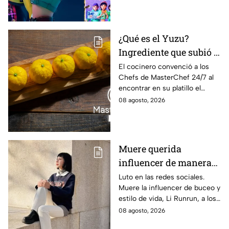
¿Qué es el Yuzu?
Ingrediente que subió a
Lancer al balcón de
El cocinero convenció a los
Chefs de MasterChef 24/7 al
MasterChef 24/7 este
encontrar en su platillo el
"Viernes de salvación"
balance perfecto.
08 agosto, 2026
Muere querida
influencer de manera
repentina; su madre
Luto en las redes sociales.
Muere la influencer de buceo y
compartió la noticia
estilo de vida, Li Runrun, a los
con desgarrador
36 años, de manera
08 agosto, 2026
mensaje
inesperada. Su madre confirmó