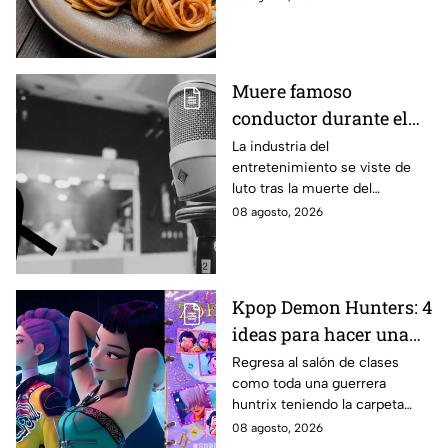
Muere famoso
conductor durante el
estreno de su programa
La industria del
entretenimiento se viste de
en vivo; así fueron sus
luto tras la muerte del
últimos momentos al
conductor Pablo Balario, quien
08 agosto, 2026
aire
murió durante el estreno de su
programa, en plena
transmisión en vivo.
Kpop Demon Hunters: 4
ideas para hacer una
carpeta escolar este
Regresa al salón de clases
como toda una guerrera
regreso a clases 2026,
huntrix teniendo la carpeta
inspiradas en Rumi,
más original para anotar todos
08 agosto, 2026
Zoey y Mira
tus apuntes.