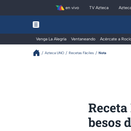
en vivo
TV Azteca
Aztec
Venga La Alegría
Ventaneando
Acércate a Rocí
Azteca UNO
Recetas Fáciles
Nota
Receta
besos d