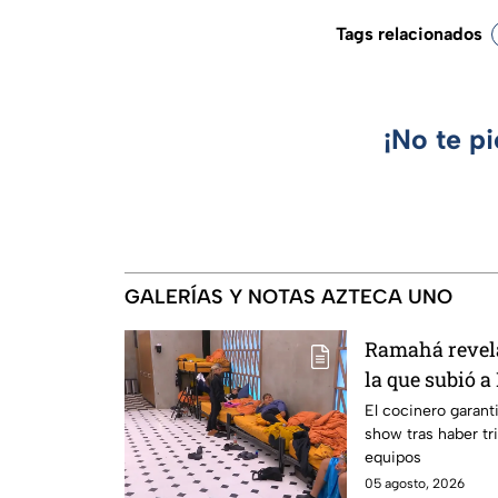
Tags relacionados
¡No te p
GALERÍAS Y NOTAS AZTECA UNO
Ramahá revela
la que subió a
MasterChef 24
El cocinero garant
show tras haber tri
equipos
05 agosto, 2026