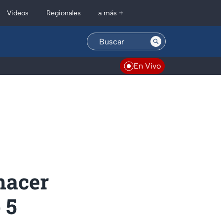
Regionales
Videos
a más +
En Vivo
hacer
 5