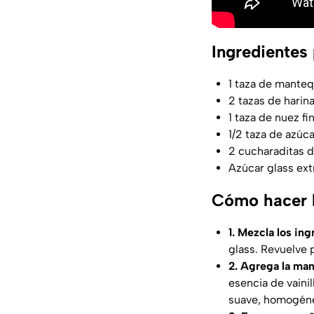
Ingredientes
1 taza de manteq
2 tazas de harina
1 taza de nuez f
1/2 taza de azúca
2 cucharaditas de
Azúcar glass ext
Cómo hacer b
1. Mezcla los in
glass. Revuelve 
2. Agrega la mant
esencia de vaini
suave, homogénea