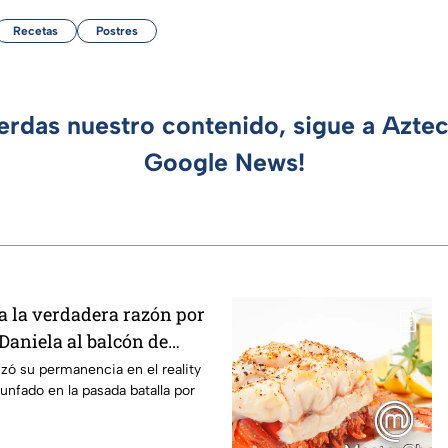
Recetas
Postres
ierdas nuestro contenido, sigue a Azte
Google News!
 la verdadera razón por
 Daniela al balcón de
/7
izó su permanencia en el reality
unfado en la pasada batalla por