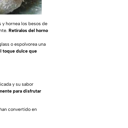
s y hornea los besos de
nte.
Retíralos del horno
 glass o espolvorea una
el toque dulce que
icada y su sabor
mente para disfrutar
 han convertido en