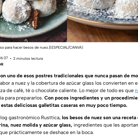
paso para hacer besos de nuez.|(ESPECIAL/CANVA)
16:37
2 minutos lectura
DR
son uno de esos postres tradicionales que nunca pasan de mo
sabor a nuez y la cobertura de azúcar glass los convierten en
za de café, té o chocolate caliente. Lo mejor de todo es que
n
ía para prepararlos.
Con pocos ingredientes y un procedimien
 estas deliciosas galletitas caseras en muy poco tiempo.
blog gastronómico
Rusttica
,
los besos de nuez son una receta 
rina, nuez molida y azúcar glass,
ingredientes que les aportan
 que prácticamente se deshace en la boca.