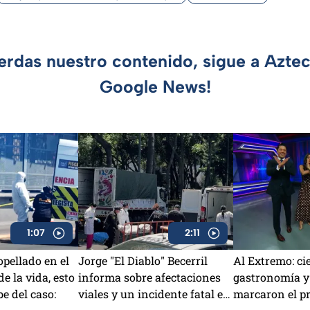
ierdas nuestro contenido, sigue a Azte
Google News!
1:07
2:11
pellado en el
Jorge "El Diablo" Becerril
Al Extremo: ci
e la vida, esto
informa sobre afectaciones
gastronomía y
be del caso:
viales y un incidente fatal en
marcaron el p