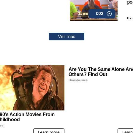
po
1:02
07 
Ver más