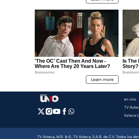
en vivo
TV Azte
Azteca 
TV Azteca, M.R. & ©, TV Azteca, S.A.B. de C.V. Todos los d