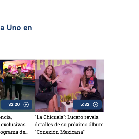
ca Uno en
32:20
5:32
encia,
"La Chicuela": Lucero revela
 exclusivas
detalles de su próximo álbum
rograma de
"Conexión Mexicana"