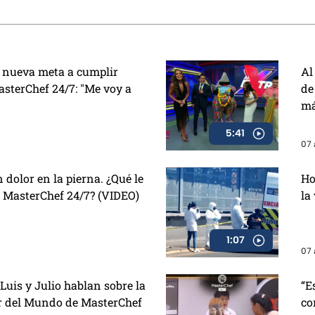
Azcapotzalco
hoy
 nueva meta a cumplir
Al
sterChef 24/7: "Me voy a
de
má
5:41
07 
 dolor en la pierna. ¿Qué le
Ho
e MasterChef 24/7? (VIDEO)
la
1:07
07 
Luis y Julio hablan sobre la
“E
ir del Mundo de MasterChef
co