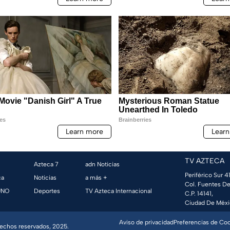
TV AZTECA
Azteca 7
adn Noticias
Periférico Sur 41
ca
Noticias
a más +
Col. Fuentes De
UNO
Deportes
TV Azteca Internacional
C.P. 14141,
Ciudad De Méxi
Aviso de privacidad
Preferencias de Co
erechos reservados, 2025.