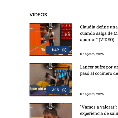
eso y más en el programa de
este viernes
VIDEOS
Claudia define una
cuando salga de Ma
apuntar" (VIDEO)
1:49
07 agosto, 2026
Lancer sufre por un
pasó al cocinero d
3:15
07 agosto, 2026
"Vamos a valorar": 
experiencia de sal