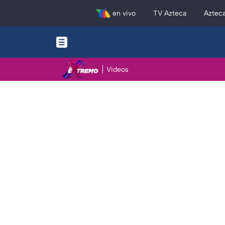
en vivo
TV Azteca
Aztec
Videos