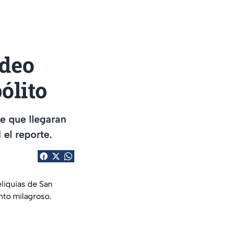
adeo
ólito
de que llegaran
 el reporte.
eliquias de San
nto milagroso.