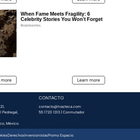
CONTACTO
21,
contacto@tvazteca.com
l Pedregal,
55 1720 1313
| Conmutador
co, México.
okies
Derechos
Inversionistas
Promo Espacio