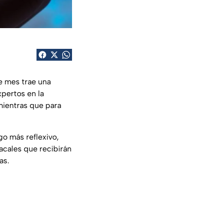
e mes trae una
xpertos en la
mientras que para
o más reflexivo,
acales que recibirán
as.