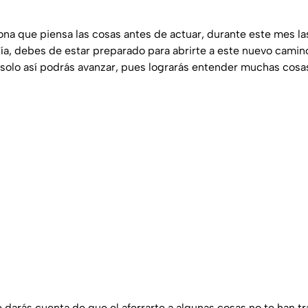
ona que piensa las cosas antes de actuar, durante este mes l
 día, debes de estar preparado para abrirte a este nuevo camin
y solo así podrás avanzar, pues lograrás entender muchas cosa
 darás cuenta de que el aferrarte a algunas cosas no te han t