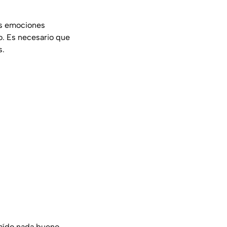
as emociones
o. Es necesario que
s.
raído nada bueno,