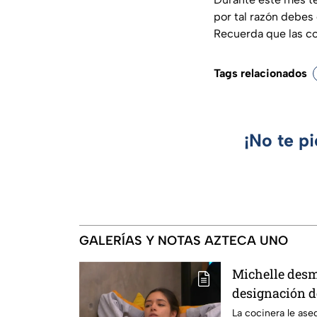
por tal razón debes
Recuerda que las cos
Tags relacionados
¡No te p
GALERÍAS Y NOTAS AZTECA UNO
Michelle desm
designación d
integrante de 
La cocinera le ase