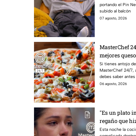
portando el Pin N
24/7
subido al balcón
07 agosto, 2026
MasterChef 24/
mejores queso
casa?
Si tienes antojo d
MasterChef 24/7, 
debes saber antes
06 agosto, 2026
"Es un plato i
regaño que hiz
dentro de Mas
Esta noche la coc
complicada dentro