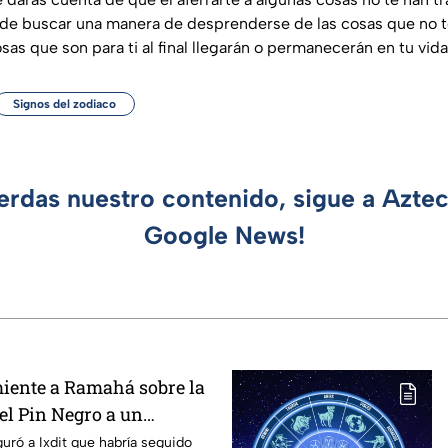
 de buscar una manera de desprenderse de las cosas que no t
as que son para ti al final llegarán o permanecerán en tu vida
Signos del zodiaco
ierdas nuestro contenido, sigue a Azte
Google News!
iente a Ramahá sobre la
el Pin Negro a un
las "Divas" en MasterChef
guró a Ixdit que habría seguido