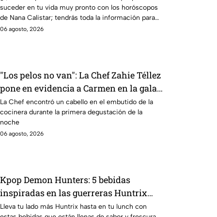
suceder en tu vida muy pronto con los horóscopos
imaginan y recibir propuestas
de Nana Calistar; tendrás toda la información para
laborales
afrontar el futuro.
06 agosto, 2026
"Los pelos no van": La Chef Zahie Téllez
pone en evidencia a Carmen en la gala
de mandiles negros de MasterChef 24/7
La Chef encontró un cabello en el embutido de la
cocinera durante la primera degustación de la
noche
06 agosto, 2026
Kpop Demon Hunters: 5 bebidas
inspiradas en las guerreras Huntrix
para llevar a la escuela este regreso a
Lleva tu lado más Huntrix hasta en tu lunch con
estas bebidas que están llenas de sabor y frescura.