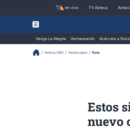
en vivo
TV Azteca
Aztec
Venga La Alegría
Ventaneando
Acércate a Rocí
Azteca UNO
Horóscopos
Nota
Estos s
nuevo 