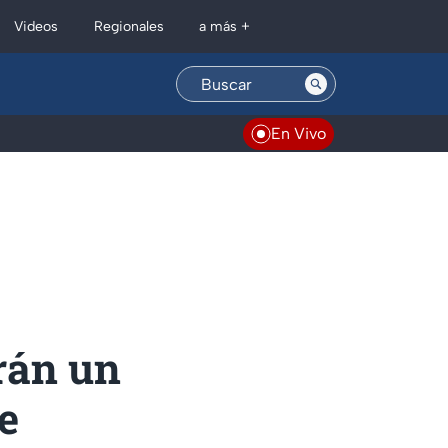
Regionales
Videos
a más +
En Vivo
rán un
e