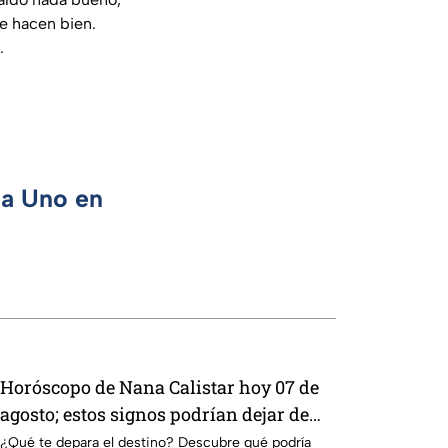
e hacen bien.
.
ca Uno en
Horóscopo de Nana Calistar hoy 07 de
agosto; estos signos podrían dejar de
estar solteros más pronto de lo que
¿Qué te depara el destino? Descubre qué podría