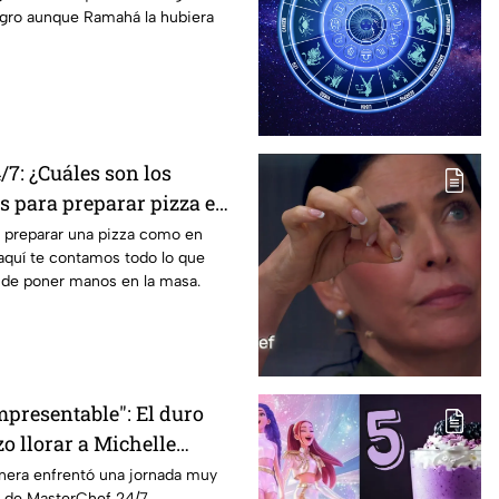
egro aunque Ramahá la hubiera
7: ¿Cuáles son los
s para preparar pizza en
e preparar una pizza como en
aquí te contamos todo lo que
 de poner manos en la masa.
mpresentable": El duro
o llorar a Michelle
terChef 24/7
inera enfrentó una jornada muy
 de MasterChef 24/7.