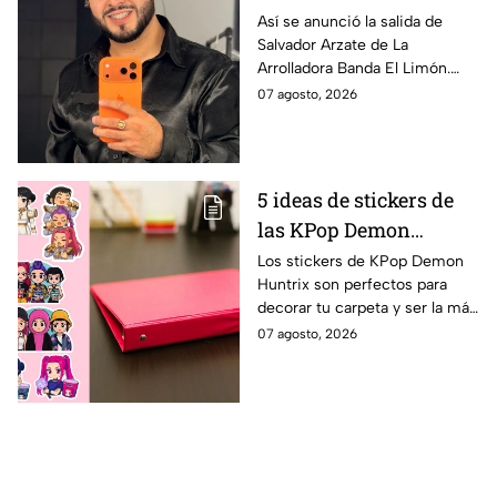
integrante. ¿De quién se
Así se anunció la salida de
Salvador Arzate de La
trata y por qué?
Arrolladora Banda El Limón.
“Hoy me toca cerrar el capítulo
07 agosto, 2026
más importante de mi vida y
de mi carrera”, dijo.
5 ideas de stickers de
las KPop Demon
Huntrix para decorar
Los stickers de KPop Demon
Huntrix son perfectos para
una carpeta este
decorar tu carpeta y ser la más
regreso a clases
cool en este regreso a clases.
07 agosto, 2026