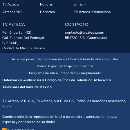
TV Azteca
Noticias
a más +
Azteca UNO
Deportes
TV Azteca Internacional
TV AZTECA
CONTACTO
Periférico Sur 4121,
contacto@tvazteca.com
Col. Fuentes Del Pedregal,
55 1720 1313
| Conmutador
C.P. 14141,
Ciudad De México, México.
Aviso de privacidad
Preferencias de Cookies
Derechos
Inversionistas
Promo Espacio
Trabaja con nosotros
Programa de ética, integridad y cumplimiento
Defensor de Audiencias y Código de Ética de Televisión Azteca III y
Televisora del Valle de México
TV Azteca, M.R. & ©, TV Azteca, S.A.B. de C.V. Todos los derechos reservados,
2025.
Queda prohibida la reproducción total o parcial sin la autorización previa,
expresa y por escrito de su titular.