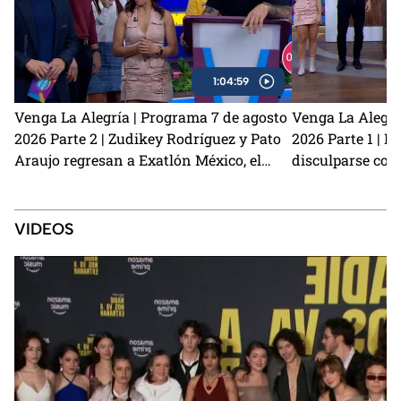
1:04:59
Venga La Alegría | Programa 7 de agosto
Venga La Alegrí
2026 Parte 2 | Zudikey Rodríguez y Pato
2026 Parte 1 | L
Araujo regresan a Exatlón México, el
disculparse con
perrito Lauro nos visita y la emoción del
Carmona habla d
Sin Palabras
preparamos unas
café
VIDEOS