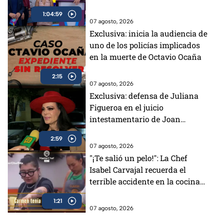
regresan a Exatlón México, el
1:04:59
perrito Lauro nos visita y la
07 agosto, 2026
emoción del Sin Palabras
Exclusiva: inicia la audiencia de
uno de los policías implicados
en la muerte de Octavio Ocaña
2:15
07 agosto, 2026
Exclusiva: defensa de Juliana
Figueroa en el juicio
intestamentario de Joan
Sebastián es la misma que la de
2:59
Imelda Garza
07 agosto, 2026
"¡Te salió un pelo!": La Chef
Isabel Carvajal recuerda el
terrible accidente en la cocina
de Carmen en MasterChef 24/7
1:21
(VIDEO)
07 agosto, 2026