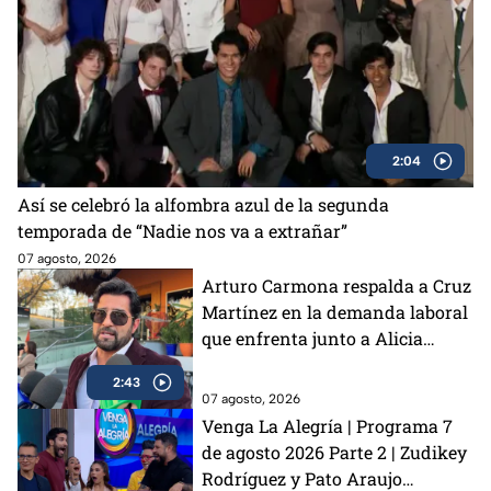
2:04
Así se celebró la alfombra azul de la segunda
temporada de “Nadie nos va a extrañar”
07 agosto, 2026
Arturo Carmona respalda a Cruz
Martínez en la demanda laboral
que enfrenta junto a Alicia
Villarreal: “Si se requiere que yo
2:43
esté presente, ahí voy a estar”
07 agosto, 2026
Venga La Alegría | Programa 7
de agosto 2026 Parte 2 | Zudikey
Rodríguez y Pato Araujo