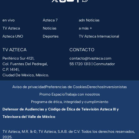
en vivo
Azteca 7
adn Noticias
TV Azteca
Noticias
a más +
Azteca UNO
Deportes
TV Azteca Internacional
TV AZTECA
CONTACTO
Periférico Sur 4121,
contacto@tvazteca.com
Col. Fuentes Del Pedregal,
55 1720 1313
| Conmutador
C.P. 14141,
Ciudad De México, México.
Aviso de privacidad
Preferencias de Cookies
Derechos
Inversionistas
Promo Espacio
Trabaja con nosotros
Programa de ética, integridad y cumplimiento
Defensor de Audiencias y Código de Ética de Televisión Azteca III y
Televisora del Valle de México
TV Azteca, M.R. & ©, TV Azteca, S.A.B. de C.V. Todos los derechos reservados,
2025.