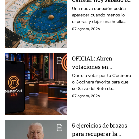
de agosto del 2026 para
Una nueva conexión podría
aparecer cuando menos lo
cada signo; una
esperas y dejar una huella
conexión inesperada
importante.
07 agosto, 2026
podría transformar tus
próximos días
OFICIAL: Abren
votaciones en
MasterChef 24/7 para
Corre a votar por tu Cocinero
o Cocinera favorita para que
que salves a un
se Salve del Reto de
Cocinero del Reto de
Eliminación de MasterChef
07 agosto, 2026
Eliminación de este
24/7 de este próximo
domingo
domingo.
5 ejercicios de brazos
para recuperar la