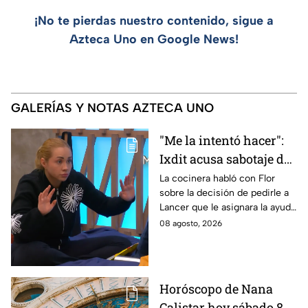
¡No te pierdas nuestro contenido, sigue a
Azteca Uno en Google News!
GALERÍAS Y NOTAS AZTECA UNO
"Me la intentó hacer":
Ixdit acusa sabotaje de
Ramahá en la pasada
La cocinera habló con Flor
sobre la decisión de pedirle a
gala de salvación de
Lancer que le asignara la ayuda
MasterChef 24/7
de Ramahá y no la de Daniela
08 agosto, 2026
Horóscopo de Nana
Calistar hoy sábado 8