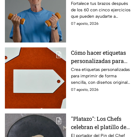
fuerza después de los
Fortalece tus brazos después
de los 60 con cinco ejercicios
60
que pueden ayudarte a
recuperar fuerza, movilidad y
07 agosto, 2026
seguridad en los movimientos
cotidianos.
Cómo hacer etiquetas
personalizadas para
imprimir
Crea etiquetas personalizadas
para imprimir de forma
sencilla, con diseños originales
y detalles adaptados a tus
07 agosto, 2026
gustos, eventos o proyectos.
"Platazo": Los Chefs
celebran el platillo de
Lancer en la gala de
El portador del Pin del Chef