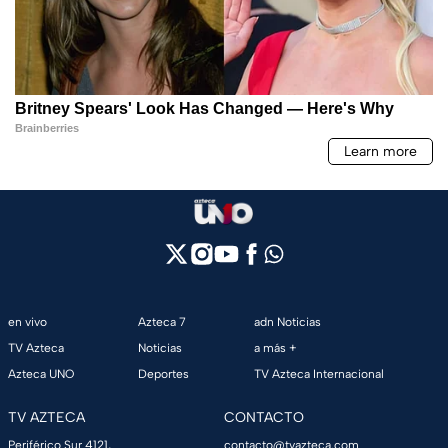
en vivo
Azteca 7
adn Noticias
TV Azteca
Noticias
a más +
Azteca UNO
Deportes
TV Azteca Internacional
TV AZTECA
CONTACTO
Periférico Sur 4121,
contacto@tvazteca.com