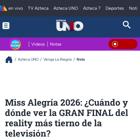
en vivo
TV Azteca
Azteca UNO
Azteca 7
Deportes
Notic
Videos
Notas
En Viv
Azteca UNO
Venga La Alegría
Nota
Miss Alegría 2026: ¿Cuándo y
dónde ver la GRAN FINAL del
reality más tierno de la
televisión?