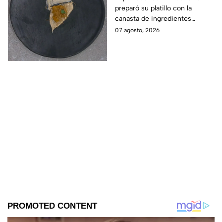
preparó su platillo con la
salvación de
canasta de ingredientes
MasterChef 24/7
exóticos que contenía erizo de
07 agosto, 2026
mar, yuzu y mantequilla de
almendra