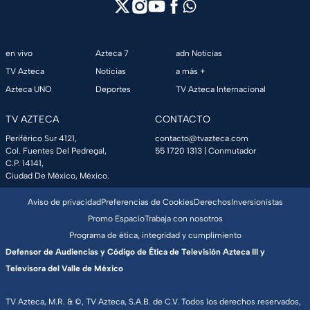
en vivo
Azteca 7
adn Noticias
TV Azteca
Noticias
a más +
Azteca UNO
Deportes
TV Azteca Internacional
TV AZTECA
CONTACTO
Periférico Sur 4121,
contacto@tvazteca.com
Col. Fuentes Del Pedregal,
55 1720 1313
| Conmutador
C.P. 14141,
Ciudad De México, México.
Aviso de privacidad
Preferencias de Cookies
Derechos
Inversionistas
Promo Espacio
Trabaja con nosotros
Programa de ética, integridad y cumplimiento
Defensor de Audiencias y Código de Ética de Televisión Azteca III y
Televisora del Valle de México
TV Azteca, M.R. & ©, TV Azteca, S.A.B. de C.V. Todos los derechos reservados,