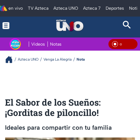
en vivo
TV Azteca
Azteca UNO
Azteca 7
Deportes
Notic
Videos
Notas
En Vi
Azteca UNO
Venga La Alegría
Nota
El Sabor de los Sueños:
¡Gorditas de piloncillo!
Ideales para compartir con tu familia