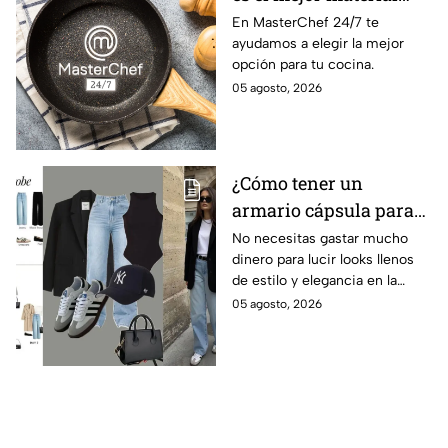
para una sartén?
En MasterChef 24/7 te
ayudamos a elegir la mejor
opción para tu cocina.
05 agosto, 2026
¿Cómo tener un
armario cápsula para
este regreso a clases
No necesitas gastar mucho
dinero para lucir looks llenos
2026? Lucirás
de estilo y elegancia en la
sofisticada y elegante
escuela, solo prendas básicas
05 agosto, 2026
con prendas básicas
que aquí te compartiremos.
sin gastar mucho
dinero