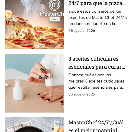
24/7 para que la pizza
quede crujiente y
Sigue estos consejos de los
expertos de MasterChef 24/7 y
deliciosa
no dudes en lucirte en la
cocina.
05 agosto, 2026
3 aceites cuticulares
esenciales para curar
las uñas quebradizas y
Conoce cuáles son los
mejores 3 aceites cuticulares
la piel abierta
que resultan esenciales para
que puedas curar las uñas
05 agosto, 2026
quebradizas y la piel que se
encuentra herida
MasterChef 24/7:¿Cuál
es el mejor material