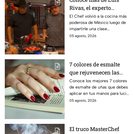
Rivas, el experto
parrillero que fue
El Chef volvió a la cocina más
poderosa de México luego de
invitado a la batalla por
impartirle una clase
equipos de MasterChef
personalizada a Ixdit
05 agosto, 2026
24/7
7 colores de esmalte
que rejuvenecen las
manos al instante y
Conoce los mejores 7 colores
de esmalte de uñas que debes
combinan con todo
aplicar en tus manos para lucir
una piel mucho más brillante y
05 agosto, 2026
joven, además de combinar
con todo
El truco MasterChef