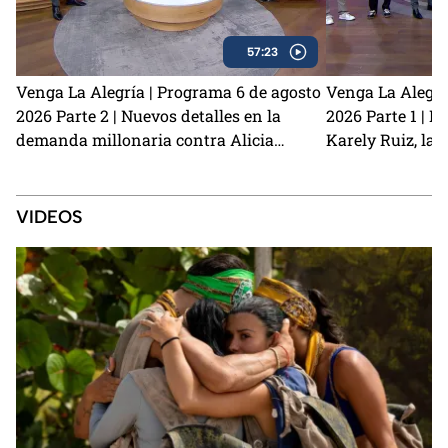
57:23
Venga La Alegría | Programa 6 de agosto
Venga La Alegrí
2026 Parte 2 | Nuevos detalles en la
2026 Parte 1 | N
demanda millonaria contra Alicia
Karely Ruiz, la 
Villarreal y Carlos Trejo como el primer
y cómo prevenir
Granjero confirmado para La Granja VIP
2
VIDEOS