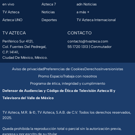
en vivo
Azteca 7
adn Noticias
TV Azteca
Noticias
a más +
Azteca UNO
Deportes
TV Azteca Internacional
TV AZTECA
CONTACTO
Periférico Sur 4121,
contacto@tvazteca.com
Col. Fuentes Del Pedregal,
55 1720 1313
| Conmutador
C.P. 14141,
Ciudad De México, México.
Aviso de privacidad
Preferencias de Cookies
Derechos
Inversionistas
Promo Espacio
Trabaja con nosotros
Programa de ética, integridad y cumplimiento
Defensor de Audiencias y Código de Ética de Televisión Azteca III y
Televisora del Valle de México
TV Azteca, M.R. & ©, TV Azteca, S.A.B. de C.V. Todos los derechos reservados,
2025.
Queda prohibida la reproducción total o parcial sin la autorización previa,
expresa y por escrito de su titular.