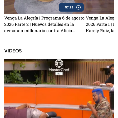
57:23
Venga La Alegría | Programa 6 de agosto
Venga La Alegrí
2026 Parte 2 | Nuevos detalles en la
2026 Parte 1 | N
demanda millonaria contra Alicia
Karely Ruiz, la 
Villarreal y Carlos Trejo como el primer
y cómo prevenir
Granjero confirmado para La Granja VIP
2
VIDEOS