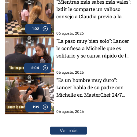
"Mientras más sabes más vales":
Ixdit le comparte un valioso
consejo a Claudia previo a la
gala de MasterChef 24/7 (VIDEO)
1:02
06 agosto, 2026
"La paso muy bien solo": Lancer
le confiesa a Michelle que es
solitario y se cansa rápido de la
gente en MasterChef 24/7
2:04
06 agosto, 2026
"Es un hombre muy duro":
Lancer habla de su padre con
Michelle en MasterChef 24/7
(VIDEO)
1:39
06 agosto, 2026
Ver más