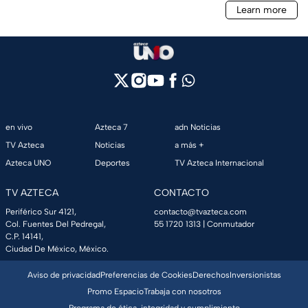
en vivo
Azteca 7
adn Noticias
TV Azteca
Noticias
a más +
Azteca UNO
Deportes
TV Azteca Internacional
TV AZTECA
CONTACTO
Periférico Sur 4121,
contacto@tvazteca.com
Col. Fuentes Del Pedregal,
55 1720 1313
| Conmutador
C.P. 14141,
Ciudad De México, México.
Aviso de privacidad
Preferencias de Cookies
Derechos
Inversionistas
Promo Espacio
Trabaja con nosotros
Programa de ética, integridad y cumplimiento