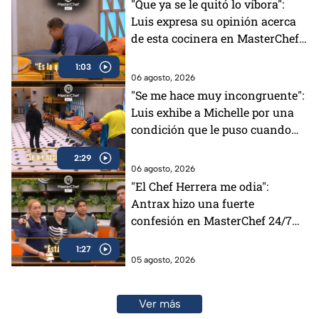
"Que ya se le quitó lo víbora":
Luis expresa su opinión acerca
de esta cocinera en MasterChef
24/7 (VIDEO)
1:03
06 agosto, 2026
"Se me hace muy incongruente":
Luis exhibe a Michelle por una
condición que le puso cuando
tenía el Pin Negro (VIDEO)
2:29
06 agosto, 2026
"El Chef Herrera me odia":
Antrax hizo una fuerte
confesión en MasterChef 24/7
(VIDEO)
1:27
05 agosto, 2026
Ver más