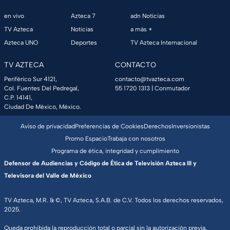
en vivo
Azteca 7
adn Noticias
TV Azteca
Noticias
a más +
Azteca UNO
Deportes
TV Azteca Internacional
TV AZTECA
CONTACTO
Periférico Sur 4121,
contacto@tvazteca.com
Col. Fuentes Del Pedregal,
55 1720 1313
| Conmutador
C.P. 14141,
Ciudad De México, México.
Aviso de privacidad
Preferencias de Cookies
Derechos
Inversionistas
Promo Espacio
Trabaja con nosotros
Programa de ética, integridad y cumplimiento
Defensor de Audiencias y Código de Ética de Televisión Azteca III y
Televisora del Valle de México
TV Azteca, M.R. & ©, TV Azteca, S.A.B. de C.V. Todos los derechos reservados,
2025.
Queda prohibida la reproducción total o parcial sin la autorización previa,