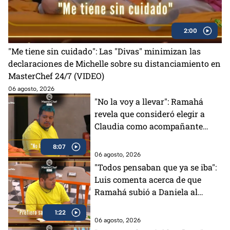
2:00
"Me tiene sin cuidado": Las "Divas" minimizan las
declaraciones de Michelle sobre su distanciamiento en
MasterChef 24/7 (VIDEO)
06 agosto, 2026
"No la voy a llevar": Ramahá
revela que consideró elegir a
Claudia como acompañante
para su salida del Mundo
8:07
MasterChef (VIDEO)
06 agosto, 2026
"Todos pensaban que ya se iba":
Luis comenta acerca de que
Ramahá subió a Daniela al
balcón en MasterChef 24/7
1:22
06 agosto, 2026