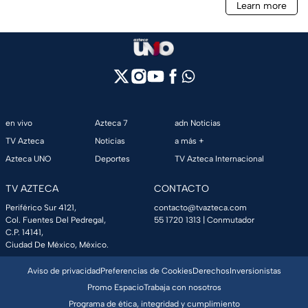
en vivo
Azteca 7
adn Noticias
TV Azteca
Noticias
a más +
Azteca UNO
Deportes
TV Azteca Internacional
TV AZTECA
CONTACTO
Periférico Sur 4121,
contacto@tvazteca.com
Col. Fuentes Del Pedregal,
55 1720 1313
| Conmutador
C.P. 14141,
Ciudad De México, México.
Aviso de privacidad
Preferencias de Cookies
Derechos
Inversionistas
Promo Espacio
Trabaja con nosotros
Programa de ética, integridad y cumplimiento