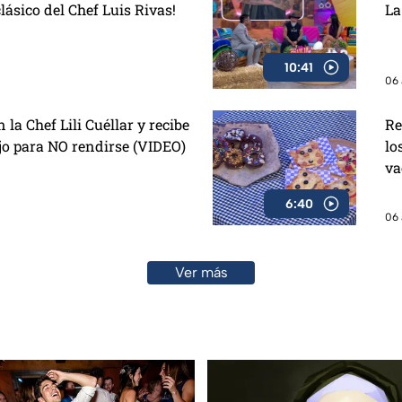
clásico del Chef Luis Rivas!
La
10:41
06 
la Chef Lili Cuéllar y recibe
Re
o para NO rendirse (VIDEO)
lo
va
6:40
06 
Ver más