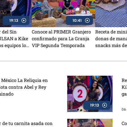
19:13
10:41
 del Sin
Conoce al PRIMER Granjero
Receta de mini
ULSAN a Kike
confirmado para La Granja
donas de manz
os equipos lo
VIP Segunda Temporada
snacks más del
 ganar
preparar en va
r México La Reliquia en
Re
lota contra Abel y Rey
Ki
minado
ga
19:13
06 
or de tu carnita asada con
Co