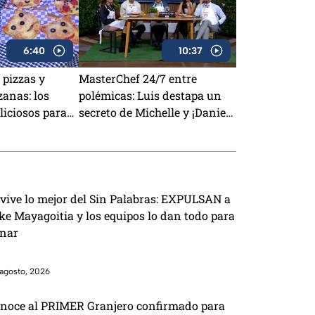
6:40
10:37
 pizzas y
MasterChef 24/7 entre
anas: los
polémicas: Luis destapa un
iciosos para
secreto de Michelle y ¡Daniela
caciones
otra vez salvada!
vive lo mejor del Sin Palabras: EXPULSAN a
ke Mayagoitia y los equipos lo dan todo para
nar
agosto, 2026
noce al PRIMER Granjero confirmado para