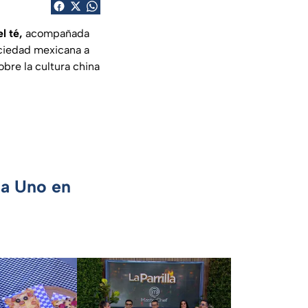
l té,
acompañada
ociedad mexicana a
obre la cultura china
ca Uno en