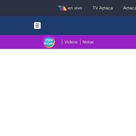
en vivo
TV Azteca
Aztec
Videos
Notas