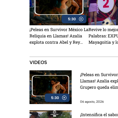
5:30
¡Peleas en Survivor México La
Revive lo mejor
Reliquia en Llamas! Azalia
Palabras: EXP
explota contra Abel y Rey
Mayagoitia y l
Grupero queda eliminado
dan todo para
VIDEOS
¡Peleas en Survivo
Llamas! Azalia exp
Grupero queda eli
5:30
06 agosto, 2026
¡Intensifica el sab