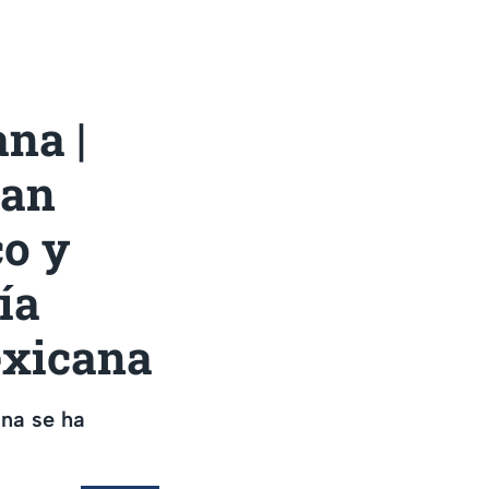
na |
tan
co y
ía
exicana
ina se ha