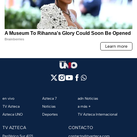
en vivo
Azteca 7
adn Noticias
TV Azteca
Noticias
a más +
Azteca UNO
Deportes
TV Azteca Internacional
TV AZTECA
CONTACTO
Periférico Sur 4121,
contacto@tvazteca.com