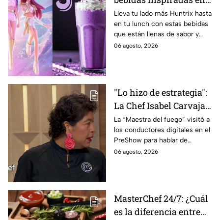
las guerreras Huntrix
Lleva tu lado más Huntrix hasta
en tu lunch con estas bebidas
para llevar a la escuela
que están llenas de sabor y
este regreso a clases
frescura.
06 agosto, 2026
2026; son saludables y
deliciosas
"Lo hizo de estrategia":
La Chef Isabel Carvajal
opina sobre la decisión
La “Maestra del fuego” visitó a
los conductores digitales en el
de Ramahá de subir a
PreShow para hablar de
Daniela al balcón de
algunos de los sucesos más
06 agosto, 2026
MasterChef 24/7
polémicos de la competencia
MasterChef 24/7: ¿Cuál
es la diferencia entre