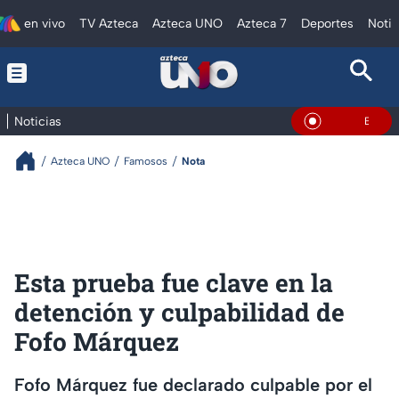
en vivo
TV Azteca
Azteca UNO
Azteca 7
Deportes
Notic
Noticias
En Vivo
Azteca UNO
Famosos
Nota
Esta prueba fue clave en la
detención y culpabilidad de
Fofo Márquez
Fofo Márquez fue declarado culpable por el