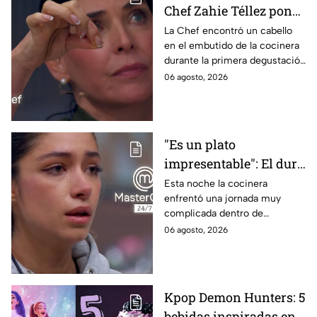
Chef Zahie Téllez pone
en evidencia a Carmen
La Chef encontró un cabello
en el embutido de la cocinera
en la gala de mandiles
durante la primera degustación
negros de MasterChef
de la noche
06 agosto, 2026
24/7
"Es un plato
impresentable": El duro
regaño que hizo llorar a
Esta noche la cocinera
enfrentó una jornada muy
Michelle dentro de
complicada dentro de
MasterChef 24/7
MasterChef 24/7.
06 agosto, 2026
Kpop Demon Hunters: 5
bebidas inspiradas en