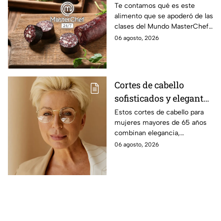
morcilla y moronga?
Te contamos qué es este
alimento que se apoderó de las
clases del Mundo MasterChef
24/7.
06 agosto, 2026
Cortes de cabello
sofisticados y elegantes
para mujeres mayores
Estos cortes de cabello para
mujeres mayores de 65 años
de 65 años
combinan elegancia,
comodidad y estilo, con
06 agosto, 2026
opciones que favorecen las
facciones y nunca pasan de
moda.