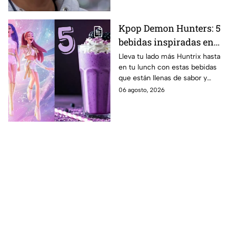
Kpop Demon Hunters: 5
bebidas inspiradas en
las guerreras Huntrix
Lleva tu lado más Huntrix hasta
en tu lunch con estas bebidas
para llevar a la escuela
que están llenas de sabor y
este regreso a clases
frescura.
06 agosto, 2026
2026; son saludables y
deliciosas