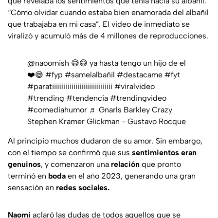
que revelaba los sentimientos que tenía hacia su albañil:
“
Cómo olvidar cuando estaba bien enamorada del albañil
que trabajaba en mi casa
”. El video de inmediato se
viralizó y acumuló más de 4 millones de reproducciones.
@naoomish
😅😅 ya hasta tengo un hijo de el
❤️😅
#fyp
#samelalbañil
#destacame
#fyt
#paratiiiiiiiiiiiiiiiiiiiiiiiiiiiiiii
#viralvideo
#trending
#tendencia
#trendingvideo
#comediahumor
♬ Gnarls Barkley Crazy
Stephen Kramer Glickman - Gustavo Rocque
Al principio muchos dudaron de su amor. Sin embargo,
con el tiempo se confirmó que sus
sentimientos eran
genuinos
, y comenzaron una
relación
que pronto
terminó en
boda
en el año 2023, generando una gran
sensación en
redes sociales.
Naomi
aclaró las dudas de todos aquellos que se