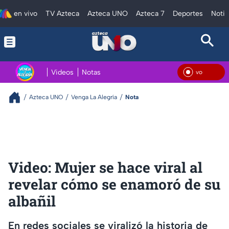
en vivo
TV Azteca
Azteca UNO
Azteca 7
Deportes
Notic
Videos
Notas
En V
Azteca UNO
Venga La Alegría
Nota
Video: Mujer se hace viral al
revelar cómo se enamoró de su
albañil
En redes sociales se viralizó la historia de