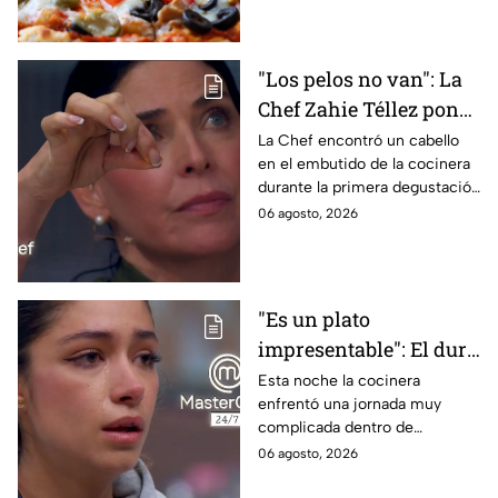
en la masa.
"Los pelos no van": La
Chef Zahie Téllez pone
en evidencia a Carmen
La Chef encontró un cabello
en el embutido de la cocinera
en la gala de mandiles
durante la primera degustación
negros de MasterChef
de la noche
06 agosto, 2026
24/7
"Es un plato
impresentable": El duro
regaño que hizo llorar a
Esta noche la cocinera
enfrentó una jornada muy
Michelle dentro de
complicada dentro de
MasterChef 24/7
MasterChef 24/7.
06 agosto, 2026