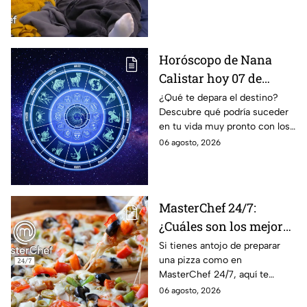
MasterChef 24/7
Horóscopo de Nana
Calistar hoy 07 de
agosto; estos signos
¿Qué te depara el destino?
Descubre qué podría suceder
podrían dejar de estar
en tu vida muy pronto con los
solteros más pronto de
horóscopos de Nana Calistar;
06 agosto, 2026
lo que imaginan y
tendrás toda la información
recibir propuestas
para afrontar el futuro.
laborales
MasterChef 24/7:
¿Cuáles son los mejores
quesos para preparar
Si tienes antojo de preparar
una pizza como en
pizza en casa?
MasterChef 24/7, aquí te
contamos todo lo que debes
06 agosto, 2026
saber antes de poner manos