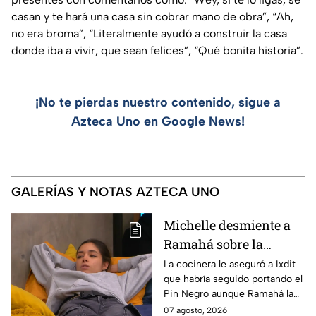
casan y te hará una casa sin cobrar mano de obra”, “Ah,
no era broma”, “Literalmente ayudó a construir la casa
donde iba a vivir, que sean felices”, “Qué bonita historia”.
¡No te pierdas nuestro contenido, sigue a
Azteca Uno en Google News!
GALERÍAS Y NOTAS AZTECA UNO
Michelle desmiente a
Ramahá sobre la
designación del Pin
La cocinera le aseguró a Ixdit
que habría seguido portando el
Negro a un integrante
Pin Negro aunque Ramahá la
de las "Divas" en
hubiera subido al balcón
07 agosto, 2026