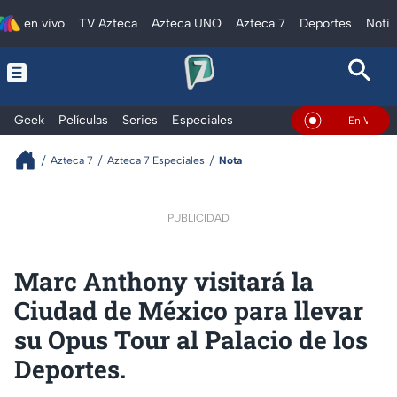
en vivo
TV Azteca
Azteca UNO
Azteca 7
Deportes
Notic
Geek
Películas
Series
Especiales
En Vivo
Azteca 7
Azteca 7 Especiales
Nota
PUBLICIDAD
Marc Anthony visitará la
Ciudad de México para llevar
su Opus Tour al Palacio de los
Deportes.