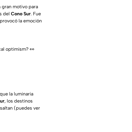
n gran motivo para
s del
Cono Sur
. Fue
y provocó la emoción
ical optimism? 👀
que la luminaria
ur
, los destinos
esaltan (puedes ver