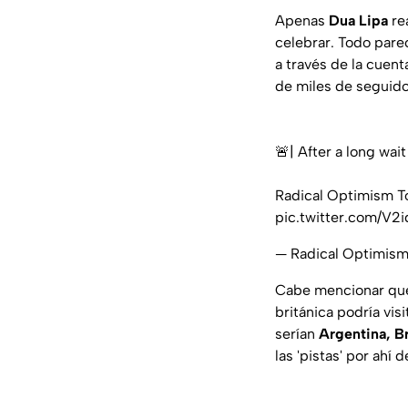
Apenas
Dua Lipa
re
celebrar. Todo pare
a través de la cuent
de miles de seguid
🚨| After a long wai
Radical Optimism To
pic.twitter.com/V2i
— Radical Optimis
Cabe mencionar qu
británica podría vis
serían
Argentina, Br
las 'pistas' por ahí 