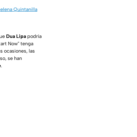
elena Quintanilla
que
Dua Lipa
podría
tart Now" tenga
 ocasiones, las
so, se han
e
.