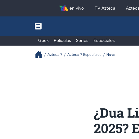
en vivo
TV Azteca
Aztec
Geek
Películas
Series
Especiales
Azteca 7
Azteca 7 Especiales
Nota
¿Dua L
2025? E