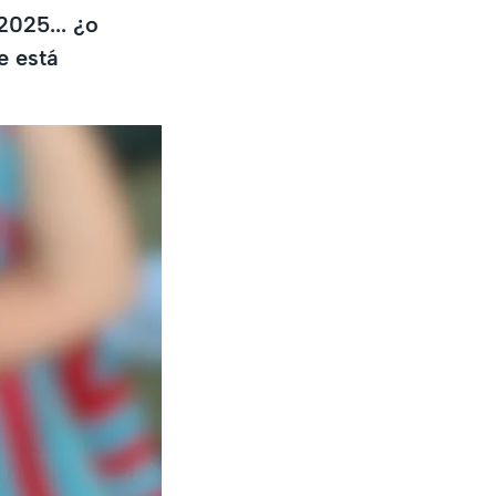
2025... ¿o
e está