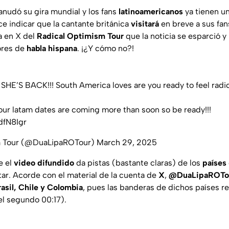
anudó su gira mundial y los fans
latinoamericanos
ya tienen u
ce indicar que la cantante británica
visitará
en breve a sus fan
a en X del
Radical Optimism Tour
que la noticia se esparció 
ores de
habla hispana
. ¡¿Y cómo no?!
t SHE’S BACK!!! South America loves are you ready to feel rad
ur latam dates are coming more than soon so be ready!!!
dfN8Igr
m Tour (@DuaLipaROTour)
March 29, 2025
e el
video difundido
da pistas (bastante claras) de los
países
itar. Acorde con el material de la cuenta de
X
,
@DuaLipaROTo
asil, Chile y Colombia
, pues las banderas de dichos países r
del segundo 00:17).