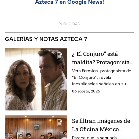
Azteca 7 en Google News!
PUBLICIDAD
GALERÍAS Y NOTAS AZTECA 7
¿"El Conjuro” está
maldita? Protagonista
revela INQUIETANTES
Vera Farmiga, protagonista de
“El Conjuro”, revela
señales en su cuerpo
inexplicables señales en su
durante la grabación de
cuerpo durante el rodaje de la
06 agosto, 2026
la película
película
Se filtran imágenes de
La Oficina México
temporada 2 y un
Parece que la segunda