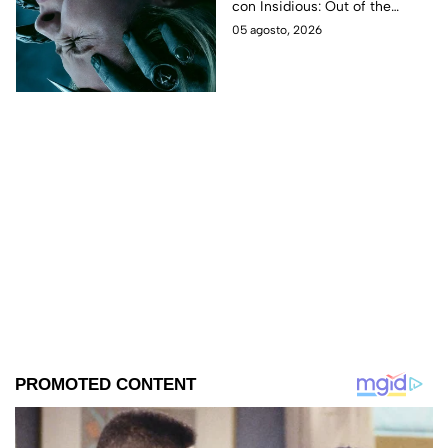
con Insidious: Out of the
Further. Te contamos todo lo
05 agosto, 2026
que se sabe de la película para
que no te la pierdas.