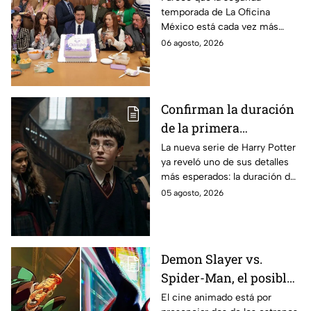
temporada de La Oficina
detalle desata teorías
México está cada vez más
entre los fans
cerca, pues el elenco ya se
06 agosto, 2026
encuentra en grabaciones y ya
se filtraron las primeras
imágenes del set.
Confirman la duración
de la primera
temporada de Harry
La nueva serie de Harry Potter
ya reveló uno de sus detalles
Potter y emocionará a
más esperados: la duración de
los fans de los libros
la primera temporada basada
05 agosto, 2026
en los libros de J.K. Rowling.
Demon Slayer vs.
Spider-Man, el posible
gran enfrentamiento
El cine animado está por