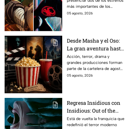
presenciar dos de los estrenos
en taquilla del 2027
más importantes de los
últimos años.
05 agosto, 2026
Desde Masha y el Oso:
La gran aventura hasta
El Final de la Calle Oak
Acción, terror, drama y
grandes producciones forman
con Anne Hathaway.
parte de la cartelera de agosto
Esta es la lista
en México.
05 agosto, 2026
completa de los
estrenos en cines para
agosto de 2026 en
México
Regresa Insidious con
Insidious: Out of the
Further; esto revela el
Está de vuelta la franquicia que
redefinió el terror moderno
aterrador primer tráiler