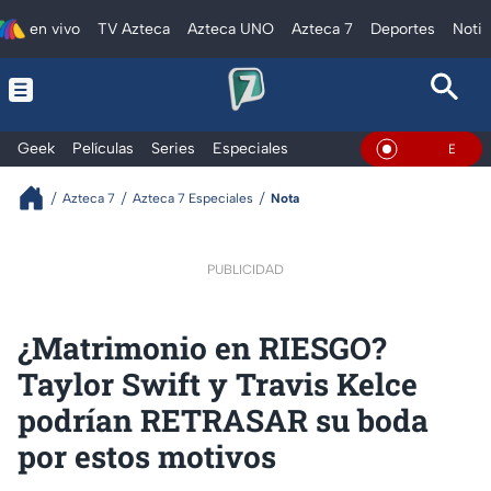
en vivo
TV Azteca
Azteca UNO
Azteca 7
Deportes
Notic
Geek
Películas
Series
Especiales
En Vivo
Azteca 7
Azteca 7 Especiales
Nota
PUBLICIDAD
¿Matrimonio en RIESGO?
Taylor Swift y Travis Kelce
podrían RETRASAR su boda
por estos motivos