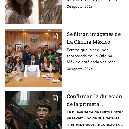
durante la grabación de
cuerpo durante el rodaje de la
06 agosto, 2026
la película
película
Se filtran imágenes de
La Oficina México
temporada 2 y un
Parece que la segunda
temporada de La Oficina
detalle desata teorías
México está cada vez más
entre los fans
cerca, pues el elenco ya se
06 agosto, 2026
encuentra en grabaciones y ya
se filtraron las primeras
imágenes del set.
Confirman la duración
de la primera
temporada de Harry
La nueva serie de Harry Potter
ya reveló uno de sus detalles
Potter y emocionará a
más esperados: la duración de
los fans de los libros