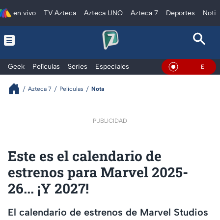
en vivo
TV Azteca
Azteca UNO
Azteca 7
Deportes
Notic
Geek
Películas
Series
Especiales
En Vivo
Azteca 7
Películas
Nota
PUBLICIDAD
Este es el calendario de
estrenos para Marvel 2025-
26... ¡Y 2027!
El calendario de estrenos de Marvel Studios