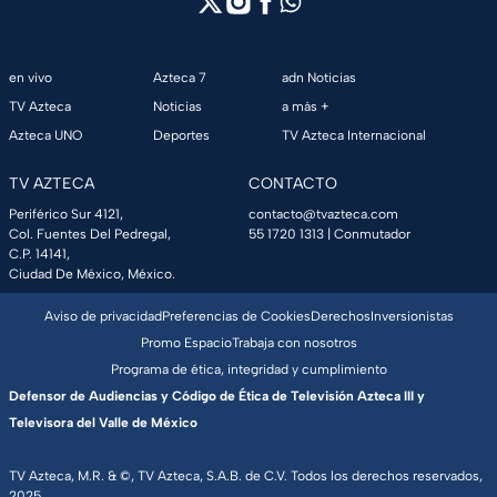
en vivo
Azteca 7
adn Noticias
TV Azteca
Noticias
a más +
Azteca UNO
Deportes
TV Azteca Internacional
TV AZTECA
CONTACTO
Periférico Sur 4121,
contacto@tvazteca.com
Col. Fuentes Del Pedregal,
55 1720 1313
| Conmutador
C.P. 14141,
Ciudad De México, México.
Aviso de privacidad
Preferencias de Cookies
Derechos
Inversionistas
Promo Espacio
Trabaja con nosotros
Programa de ética, integridad y cumplimiento
Defensor de Audiencias y Código de Ética de Televisión Azteca III y
Televisora del Valle de México
TV Azteca, M.R. & ©, TV Azteca, S.A.B. de C.V. Todos los derechos reservados,
2025.