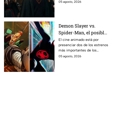
la primera temporada basada
05 agosto, 2026
en los libros de J.K. Rowling.
Demon Slayer vs.
Spider-Man, el posible
gran enfrentamiento
El cine animado está por
presenciar dos de los estrenos
en taquilla del 2027
más importantes de los
últimos años.
05 agosto, 2026