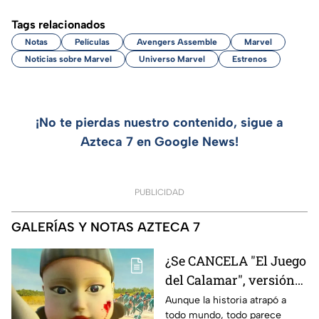
Tags relacionados
Notas
Películas
Avengers Assemble
Marvel
Noticias sobre Marvel
Universo Marvel
Estrenos
¡No te pierdas nuestro contenido, sigue a
Azteca 7 en Google News!
PUBLICIDAD
GALERÍAS Y NOTAS AZTECA 7
¿Se CANCELA "El Juego
del Calamar", versión
Estados Unidos? Esto
Aunque la historia atrapó a
todo mundo, todo parece
es lo que se sabe al