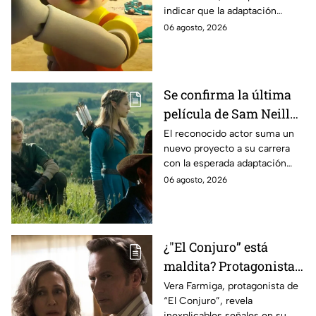
indicar que la adaptación
momento
podría ser cancelada:
06 agosto, 2026
Se confirma la última
película de Sam Neill
antes de morir: esto es
El reconocido actor suma un
nuevo proyecto a su carrera
lo que se sabe hasta
con la esperada adaptación
ahora
cinematográfica del popular
06 agosto, 2026
videojuego.
¿"El Conjuro” está
maldita? Protagonista
revela INQUIETANTES
Vera Farmiga, protagonista de
“El Conjuro”, revela
señales en su cuerpo
inexplicables señales en su