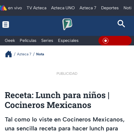
en vivo
TV Azteca
Azteca UNO
Azteca 7
Deportes
Notic
Geek
Películas
Series
Especiales
En Vivo
Azteca 7
Nota
PUBLICIDAD
Receta: Lunch para niños |
Cocineros Mexicanos
Tal como lo viste en Cocineros Mexicanos,
una sencilla receta para hacer lunch para