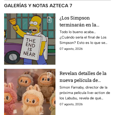
GALERÍAS Y NOTAS AZTECA 7
¿Los Simpson
terminarán en la
temporada 40? Actriz
Todo lo bueno acaba...
¿Cuándo sería el final de Los
de Bart Simpson da
Simpson? Esto es lo que se
IMPACTANTE
sabe:
07 agosto, 2026
declaración
Revelan detalles de la
nueva película de
Labubu: de qué tratará
Simon Farnaby, director de la
próxima película live-action de
y cuándo se estrena
los Labubu, revela de qué
tratará la cinta. Aquí te
07 agosto, 2026
contamos los detalles.