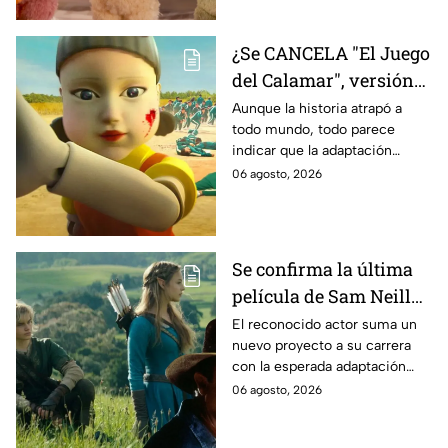
¿Se CANCELA "El Juego
del Calamar", versión
Estados Unidos? Esto
Aunque la historia atrapó a
todo mundo, todo parece
es lo que se sabe al
indicar que la adaptación
momento
podría ser cancelada:
06 agosto, 2026
Se confirma la última
película de Sam Neill
antes de morir: esto es
El reconocido actor suma un
nuevo proyecto a su carrera
lo que se sabe hasta
con la esperada adaptación
ahora
cinematográfica del popular
06 agosto, 2026
videojuego.