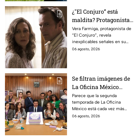
¿"El Conjuro” está
maldita? Protagonista
revela INQUIETANTES
Vera Farmiga, protagonista de
“El Conjuro”, revela
señales en su cuerpo
inexplicables señales en su
durante la grabación de
cuerpo durante el rodaje de la
06 agosto, 2026
la película
película
Se filtran imágenes de
La Oficina México
temporada 2 y un
Parece que la segunda
temporada de La Oficina
detalle desata teorías
México está cada vez más
entre los fans
cerca, pues el elenco ya se
06 agosto, 2026
encuentra en grabaciones y ya
se filtraron las primeras
imágenes del set.