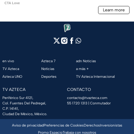
en vivo
Azteca 7
adn Noticias
TV Azteca
Noticias
a más +
Azteca UNO
Deportes
TV Azteca Internacional
TV AZTECA
CONTACTO
Periférico Sur 4121,
contacto@tvazteca.com
Col. Fuentes Del Pedregal,
55 1720 1313
| Conmutador
C.P. 14141,
Ciudad De México, México.
Aviso de privacidad
Preferencias de Cookies
Derechos
Inversionistas
Promo Espacio
Trabaja con nosotros