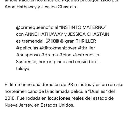
Anne Hathaway y Jessica Chastain.
@crimequeenoficial
“INSTINTO MATERNO”
con ANNE HATHAWAY y JESSICA CHASTAIN
es tremenda!! 🤯👏🏻🩸 gran THRILLER
#peliculas
#tiktokmehizover
#thriller
#suspenso
#drama
#cine
#estrenos
♬
Suspense, horror, piano and music box -
takaya
El filme tiene una duración de 93 minutos y es un remake
norteamericano de la aclamada película “Duelles” del
2018. Fue rodada en
locaciones
reales del estado de
Nueva Jersey, en Estados Unidos.