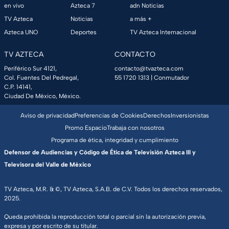
en vivo
Azteca 7
adn Noticias
TV Azteca
Noticias
a más +
Azteca UNO
Deportes
TV Azteca Internacional
TV AZTECA
CONTACTO
Periférico Sur 4121,
contacto@tvazteca.com
Col. Fuentes Del Pedregal,
55 1720 1313
| Conmutador
C.P. 14141,
Ciudad De México, México.
Aviso de privacidad
Preferencias de Cookies
Derechos
Inversionistas
Promo Espacio
Trabaja con nosotros
Programa de ética, integridad y cumplimiento
Defensor de Audiencias y Código de Ética de Televisión Azteca III y
Televisora del Valle de México
TV Azteca, M.R. & ©, TV Azteca, S.A.B. de C.V. Todos los derechos reservados,
2025.
Queda prohibida la reproducción total o parcial sin la autorización previa,
expresa y por escrito de su titular.