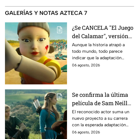
GALERÍAS Y NOTAS AZTECA 7
¿Se CANCELA "El Juego
del Calamar", versión
Estados Unidos? Esto
Aunque la historia atrapó a
todo mundo, todo parece
es lo que se sabe al
indicar que la adaptación
momento
podría ser cancelada:
06 agosto, 2026
Se confirma la última
película de Sam Neill
antes de morir: esto es
El reconocido actor suma un
nuevo proyecto a su carrera
lo que se sabe hasta
con la esperada adaptación
ahora
cinematográfica del popular
06 agosto, 2026
videojuego.