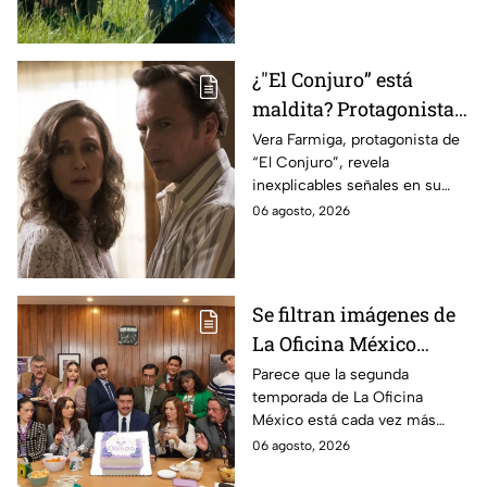
¿"El Conjuro” está
maldita? Protagonista
revela INQUIETANTES
Vera Farmiga, protagonista de
“El Conjuro”, revela
señales en su cuerpo
inexplicables señales en su
durante la grabación de
cuerpo durante el rodaje de la
06 agosto, 2026
la película
película
Se filtran imágenes de
La Oficina México
temporada 2 y un
Parece que la segunda
temporada de La Oficina
detalle desata teorías
México está cada vez más
entre los fans
cerca, pues el elenco ya se
06 agosto, 2026
encuentra en grabaciones y ya