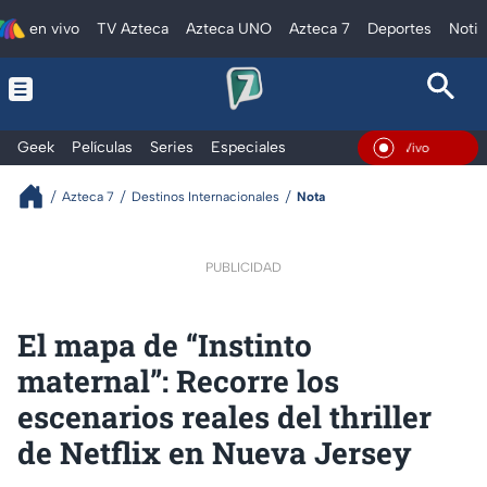
en vivo
TV Azteca
Azteca UNO
Azteca 7
Deportes
Notic
Geek
Películas
Series
Especiales
En Vivo
Azteca 7
Destinos Internacionales
Nota
PUBLICIDAD
El mapa de “Instinto
maternal”: Recorre los
escenarios reales del thriller
de Netflix en Nueva Jersey