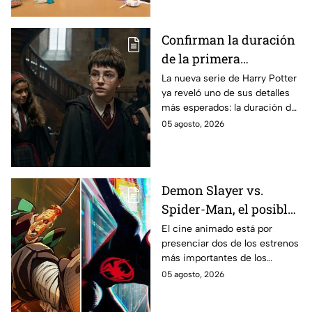
se filtraron las primeras
imágenes del set.
Confirman la duración
de la primera
temporada de Harry
La nueva serie de Harry Potter
ya reveló uno de sus detalles
Potter y emocionará a
más esperados: la duración de
los fans de los libros
la primera temporada basada
05 agosto, 2026
en los libros de J.K. Rowling.
Demon Slayer vs.
Spider-Man, el posible
gran enfrentamiento
El cine animado está por
presenciar dos de los estrenos
en taquilla del 2027
más importantes de los
últimos años.
05 agosto, 2026