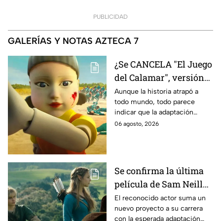
PUBLICIDAD
GALERÍAS Y NOTAS AZTECA 7
¿Se CANCELA "El Juego
del Calamar", versión
Estados Unidos? Esto
Aunque la historia atrapó a
todo mundo, todo parece
es lo que se sabe al
indicar que la adaptación
momento
podría ser cancelada:
06 agosto, 2026
Se confirma la última
película de Sam Neill
antes de morir: esto es
El reconocido actor suma un
nuevo proyecto a su carrera
lo que se sabe hasta
con la esperada adaptación