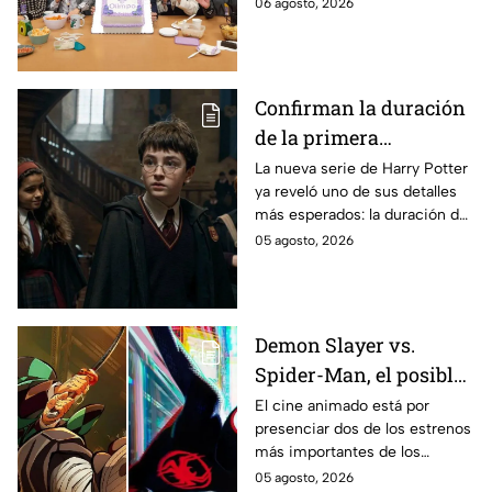
cerca, pues el elenco ya se
06 agosto, 2026
encuentra en grabaciones y ya
se filtraron las primeras
imágenes del set.
Confirman la duración
de la primera
temporada de Harry
La nueva serie de Harry Potter
ya reveló uno de sus detalles
Potter y emocionará a
más esperados: la duración de
los fans de los libros
la primera temporada basada
05 agosto, 2026
en los libros de J.K. Rowling.
Demon Slayer vs.
Spider-Man, el posible
gran enfrentamiento
El cine animado está por
presenciar dos de los estrenos
en taquilla del 2027
más importantes de los
últimos años.
05 agosto, 2026