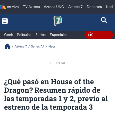
en vivo
TV Azteca
Azteca UNO
Azteca 7
Deportes
Notic
Geek
Películas
Series
Especiales
En Vivo
Azteca 7
Series A7
Nota
PUBLICIDAD
¿Qué pasó en House of the
Dragon? Resumen rápido de
las temporadas 1 y 2, previo al
estreno de la temporada 3