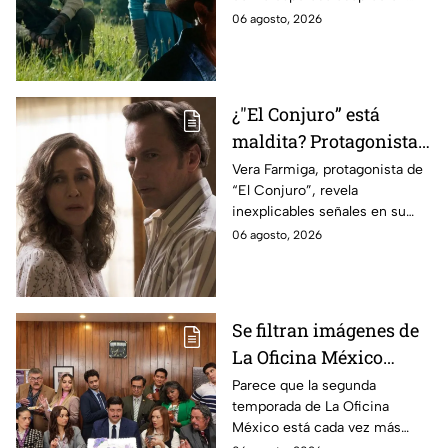
ahora
cinematográfica del popular
06 agosto, 2026
videojuego.
¿"El Conjuro” está
maldita? Protagonista
revela INQUIETANTES
Vera Farmiga, protagonista de
“El Conjuro”, revela
señales en su cuerpo
inexplicables señales en su
durante la grabación de
cuerpo durante el rodaje de la
06 agosto, 2026
la película
película
Se filtran imágenes de
La Oficina México
temporada 2 y un
Parece que la segunda
temporada de La Oficina
detalle desata teorías
México está cada vez más
entre los fans