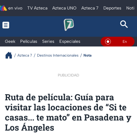
en vivo
TV Azteca
Azteca UNO
Azteca 7
Deportes
Notic
Geek
Películas
Series
Especiales
En Vivo
Azteca 7
Destinos Internacionales
Nota
PUBLICIDAD
Ruta de película: Guía para
visitar las locaciones de “Si te
casas... te mato” en Pasadena y
Los Ángeles