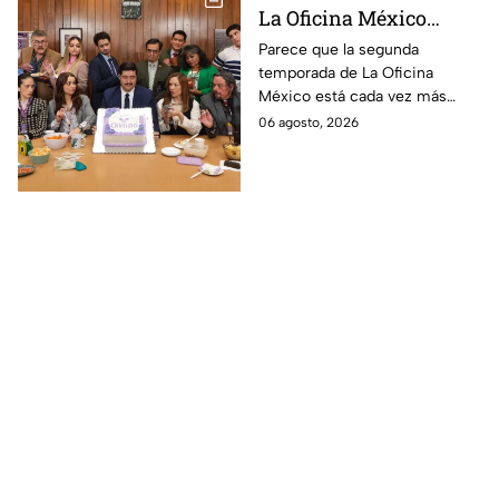
La Oficina México
temporada 2 y un
Parece que la segunda
temporada de La Oficina
detalle desata teorías
México está cada vez más
entre los fans
cerca, pues el elenco ya se
06 agosto, 2026
encuentra en grabaciones y ya
se filtraron las primeras
imágenes del set.