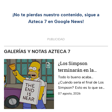
¡No te pierdas nuestro contenido, sigue a
Azteca 7 en Google News!
PUBLICIDAD
GALERÍAS Y NOTAS AZTECA 7
¿Los Simpson
terminarán en la
temporada 40? Actriz
Todo lo bueno acaba...
¿Cuándo sería el final de Los
de Bart Simpson da
Simpson? Esto es lo que se
IMPACTANTE
sabe:
07 agosto, 2026
declaración