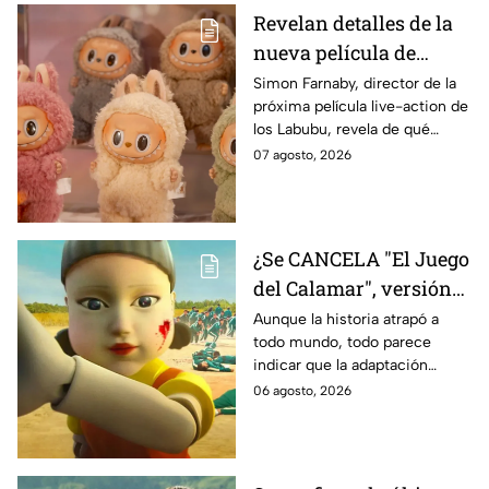
Revelan detalles de la
nueva película de
Labubu: de qué tratará
Simon Farnaby, director de la
próxima película live-action de
y cuándo se estrena
los Labubu, revela de qué
tratará la cinta. Aquí te
07 agosto, 2026
contamos los detalles.
¿Se CANCELA "El Juego
del Calamar", versión
Estados Unidos? Esto
Aunque la historia atrapó a
todo mundo, todo parece
es lo que se sabe al
indicar que la adaptación
momento
podría ser cancelada:
06 agosto, 2026