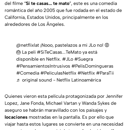
del filme “
Si te casas... te mato
”, este es una comedia
romántica del año 2005 que fue rodada en el estado de
California, Estados Unidos, principalmente en los
alrededores de Los Ángeles.
@netflixlat
¡Nooo, pastelazos a mi JLo no! 😡
🎂 La peli
#SiTeCasas
...TeMato ya está
disponible en Netflix.
#JLo
#Suegra
#PensamientosIntrusivos
#PelisDomingueras
#Comedia
#PeliculasNetflix
#Netflix
#ParaTii
♬ original sound - Netflix Latinoamérica
Quienes vieron esta película protagonizada por Jennifer
Lopez, Jane Fonda, Michael Vartan y Wanda Sykes de
aseguro se habrán maravillado con los paisajes y
locaciones
mostradas en la pantalla. Es por ello que
viajar hasta estos lugares se convierte en una necesidad