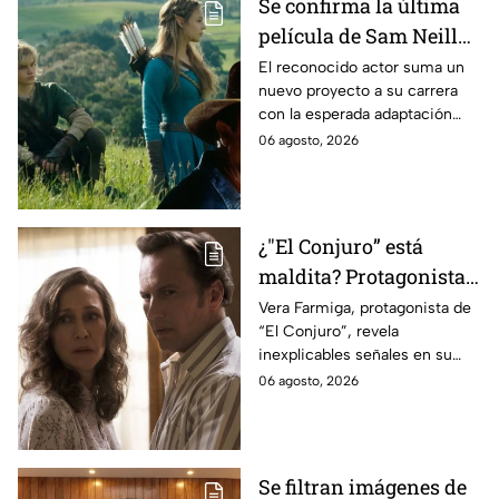
Se confirma la última
película de Sam Neill
antes de morir: esto es
El reconocido actor suma un
nuevo proyecto a su carrera
lo que se sabe hasta
con la esperada adaptación
ahora
cinematográfica del popular
06 agosto, 2026
videojuego.
¿"El Conjuro” está
maldita? Protagonista
revela INQUIETANTES
Vera Farmiga, protagonista de
“El Conjuro”, revela
señales en su cuerpo
inexplicables señales en su
durante la grabación de
cuerpo durante el rodaje de la
06 agosto, 2026
la película
película
Se filtran imágenes de