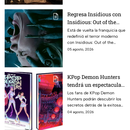
agosto de 2026 en
México
Regresa Insidious con
Insidious: Out of the
Further; esto revela el
Está de vuelta la franquicia que
redefinió el terror moderno
aterrador primer tráiler
con Insidious: Out of the
Further. Te contamos todo lo
05 agosto, 2026
que se sabe de la película para
que no te la pierdas.
KPop Demon Hunters
tendrá un espectacular
libro de arte con más de
Los fans de KPop Demon
Hunters podrán descubrir los
500 ilustraciones
secretos detrás de la exitosa
inéditas: ¿se venderá
película gracias a un nuevo
04 agosto, 2026
en México?
libro de arte oficial. Te
decimos si llegará a México.