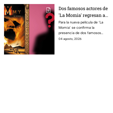
Dos famosos actores de
'La Momia' regresan a
la nueva película;
Para la nueva película de ‘La
Momia’ se confirma la
descubre de quiénes se
presencia de dos famosos
tratan
actores, ya se dio a conocer
04 agosto, 2026
de quiénes se tratan y cuándo
se estrena