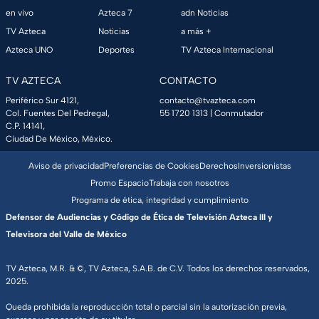
en vivo
Azteca 7
adn Noticias
TV Azteca
Noticias
a más +
Azteca UNO
Deportes
TV Azteca Internacional
TV AZTECA
CONTACTO
Periférico Sur 4121,
contacto@tvazteca.com
Col. Fuentes Del Pedregal,
55 1720 1313
| Conmutador
C.P. 14141,
Ciudad De México, México.
Aviso de privacidad
Preferencias de Cookies
Derechos
Inversionistas
Promo Espacio
Trabaja con nosotros
Programa de ética, integridad y cumplimiento
Defensor de Audiencias y Código de Ética de Televisión Azteca III y
Televisora del Valle de México
TV Azteca, M.R. & ©, TV Azteca, S.A.B. de C.V. Todos los derechos reservados,
2025.
Queda prohibida la reproducción total o parcial sin la autorización previa,