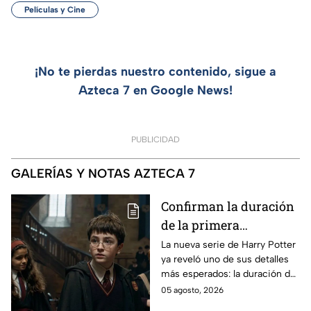
Películas y Cine
¡No te pierdas nuestro contenido, sigue a
Azteca 7 en Google News!
PUBLICIDAD
GALERÍAS Y NOTAS AZTECA 7
Confirman la duración
de la primera
temporada de Harry
La nueva serie de Harry Potter
ya reveló uno de sus detalles
Potter y emocionará a
más esperados: la duración de
los fans de los libros
la primera temporada basada
05 agosto, 2026
en los libros de J.K. Rowling.