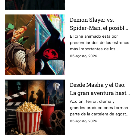
Demon Slayer vs.
Spider-Man, el posible
gran enfrentamiento
El cine animado está por
presenciar dos de los estrenos
en taquilla del 2027
más importantes de los
últimos años.
05 agosto, 2026
Desde Masha y el Oso:
La gran aventura hasta
El Final de la Calle Oak
Acción, terror, drama y
grandes producciones forman
con Anne Hathaway.
parte de la cartelera de agosto
Esta es la lista
en México.
05 agosto, 2026
completa de los
estrenos en cines para