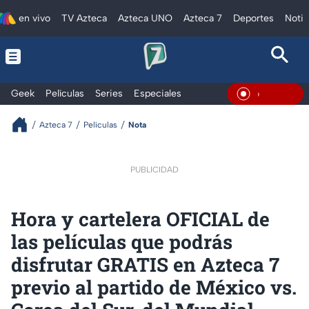
en vivo
TV Azteca
Azteca UNO
Azteca 7
Deportes
Notic
Geek
Películas
Series
Especiales
En Vivo
Azteca 7
Películas
Nota
PUBLICIDAD
Hora y cartelera OFICIAL de
las películas que podrás
disfrutar GRATIS en Azteca 7
previo al partido de México vs.