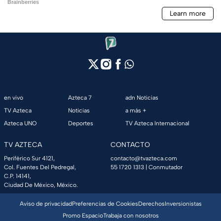
en vivo
Azteca 7
adn Noticias
TV Azteca
Noticias
a más +
Azteca UNO
Deportes
TV Azteca Internacional
TV AZTECA
CONTACTO
Periférico Sur 4121,
contacto@tvazteca.com
Col. Fuentes Del Pedregal,
55 1720 1313
| Conmutador
C.P. 14141,
Ciudad De México, México.
Aviso de privacidad
Preferencias de Cookies
Derechos
Inversionistas
Promo Espacio
Trabaja con nosotros