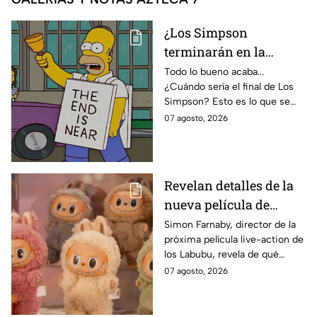
¿Los Simpson
terminarán en la
temporada 40? Actriz
Todo lo bueno acaba...
¿Cuándo sería el final de Los
de Bart Simpson da
Simpson? Esto es lo que se
IMPACTANTE
sabe:
07 agosto, 2026
declaración
Revelan detalles de la
nueva película de
Labubu: de qué tratará
Simon Farnaby, director de la
próxima película live-action de
y cuándo se estrena
los Labubu, revela de qué
tratará la cinta. Aquí te
07 agosto, 2026
contamos los detalles.