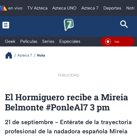
en vivo
TV Azteca
Azteca UNO
Azteca 7
Deportes
Notic
Geek
Películas
Series
Especiales
En Vivo
Azteca 7
Nota
PUBLICIDAD
El Hormiguero recibe a Mireia
Belmonte #PonleAl7 3 pm
21 de septiembre - Entérate de la trayectoria
profesional de la nadadora española Mireia