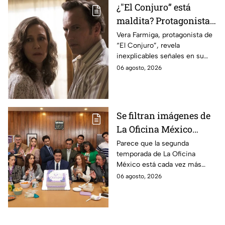
¿"El Conjuro” está
maldita? Protagonista
revela INQUIETANTES
Vera Farmiga, protagonista de
“El Conjuro”, revela
señales en su cuerpo
inexplicables señales en su
durante la grabación de
cuerpo durante el rodaje de la
06 agosto, 2026
la película
película
Se filtran imágenes de
La Oficina México
temporada 2 y un
Parece que la segunda
temporada de La Oficina
detalle desata teorías
México está cada vez más
entre los fans
cerca, pues el elenco ya se
06 agosto, 2026
encuentra en grabaciones y ya
se filtraron las primeras
imágenes del set.