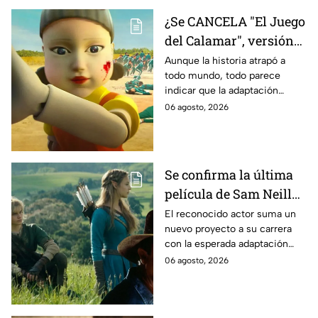
¿Se CANCELA "El Juego
del Calamar", versión
Estados Unidos? Esto
Aunque la historia atrapó a
todo mundo, todo parece
es lo que se sabe al
indicar que la adaptación
momento
podría ser cancelada:
06 agosto, 2026
Se confirma la última
película de Sam Neill
antes de morir: esto es
El reconocido actor suma un
nuevo proyecto a su carrera
lo que se sabe hasta
con la esperada adaptación
ahora
cinematográfica del popular
06 agosto, 2026
videojuego.