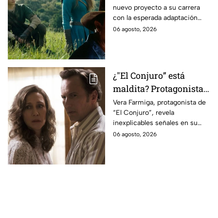
nuevo proyecto a su carrera
lo que se sabe hasta
con la esperada adaptación
ahora
cinematográfica del popular
06 agosto, 2026
videojuego.
¿"El Conjuro” está
maldita? Protagonista
revela INQUIETANTES
Vera Farmiga, protagonista de
“El Conjuro”, revela
señales en su cuerpo
inexplicables señales en su
durante la grabación de
cuerpo durante el rodaje de la
06 agosto, 2026
la película
película