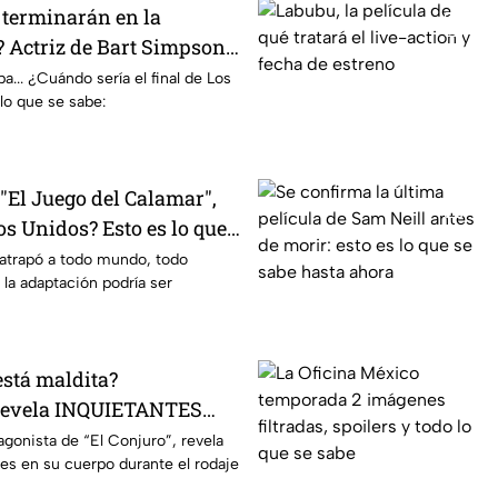
terminarán en la
 Actriz de Bart Simpson
E declaración
... ¿Cuándo sería el final de Los
lo que se sabe:
El Juego del Calamar",
s Unidos? Esto es lo que
mento
 atrapó a todo mundo, todo
 la adaptación podría ser
está maldita?
 revela INQUIETANTES
 cuerpo durante la
agonista de “El Conjuro”, revela
les en su cuerpo durante el rodaje
a película