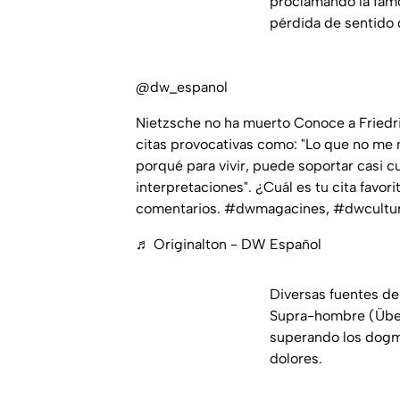
proclamando la famos
pérdida de sentido d
@dw_espanol
Nietzsche no ha muerto Conoce a Friedric
citas provocativas como: "Lo que no me 
porqué para vivir, puede soportar casi c
interpretaciones". ¿Cuál es tu cita favo
comentarios. #dwmagacines, #dwculture
♬ Originalton - DW Español
Diversas fuentes de
Supra-hombre (Überm
superando los dogma
dolores.