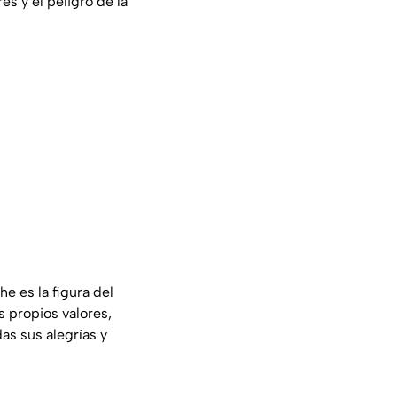
es y el peligro de la
e es la figura del
 propios valores,
as sus alegrías y