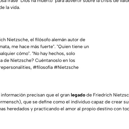
a frase "Dios ha muerto" para advertir sobre la crisis de valor
e la vida.
h Nietzsche, el filósofo alemán autor de
mata, me hace más fuerte". "Quien tiene un
ualquier cómo". "No hay hechos, solo
rita de Nietzsche? Cuéntanoslo en los
personalities, #filosofía #Nietzsche
 información precisan que el gran
legado
de Friedrich Nietzsch
ensch), que se define como el individuo capaz de crear sus
s heredados y practicando el amor al propio destino con tod