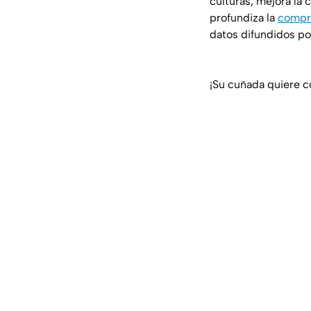
culturas; mejora la 
profundiza la
compr
datos difundidos po
¡Su cuñada quiere c