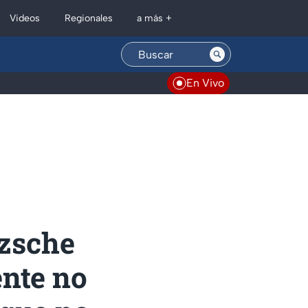
Regionales
Videos
a más +
En Vivo
tzsche
ente no