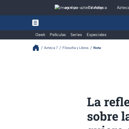
en vivo
TV Azteca
Aztec
Geek
Películas
Series
Especiales
Azteca 7
Filosofía y Libros
Nota
La refl
sobre l