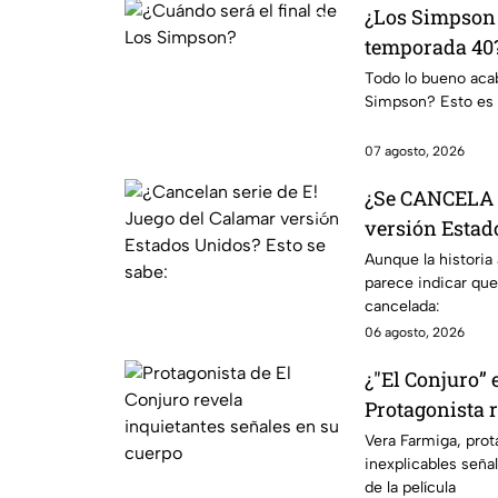
¿Los Simpson 
temporada 40?
da IMPACTANT
Todo lo bueno acaba
Simpson? Esto es 
07 agosto, 2026
¿Se CANCELA "
versión Estado
se sabe al mo
Aunque la historia
parece indicar que
cancelada:
06 agosto, 2026
¿"El Conjuro” 
Protagonista
señales en su
Vera Farmiga, prot
inexplicables seña
grabación de l
de la película