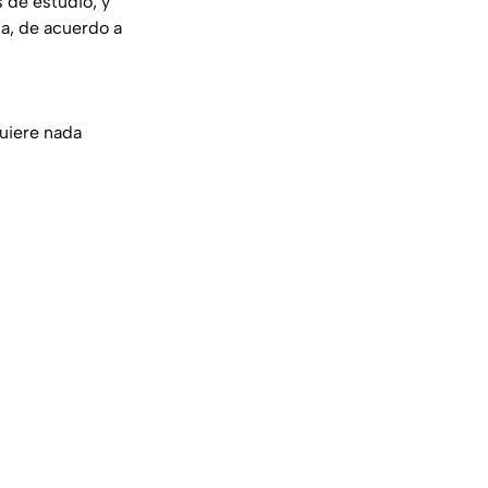
 de estudio; y
na, de acuerdo a
quiere nada