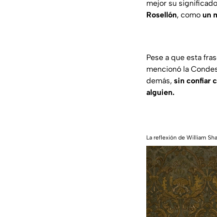
mejor su significad
Rosellón
, como
un m
Pese a que esta fra
mencionó la Condes
demás,
sin confiar
alguien.
La reflexión de William Sh