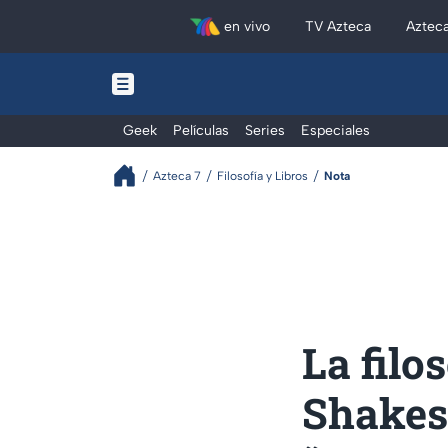
en vivo
TV Azteca
Aztec
Geek
Películas
Series
Especiales
Azteca 7
Filosofía y Libros
Nota
La filo
Shakes