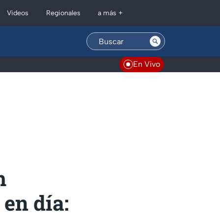
Regionales
Videos
a más +
En Vivo
m
en día: