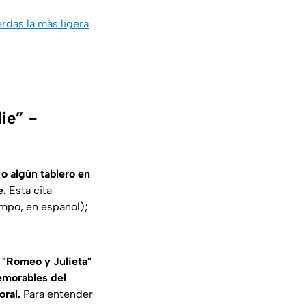
rdas la más ligera
ie” -
o algún tablero en
e.
Esta cita
iempo
, en español);
 "Romeo y Julieta"
emorables del
ral.
Para entender