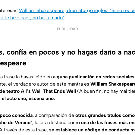
nteresar:
William Shakespeare, dramaturgo inglés: “Si no recue
or te hizo caer; no has amado“
PUBLICIDAD
, confía en pocos y no hagas daño a nad
kespeare
a frase la hayas leído en
alguna publicación en redes sociales 
te, el verdadero autor de este mantra es
William Shakespear
 de teatro
All’s Well That Ends Well
(
A buen fin, no hay mal t
n
el acto uno, escena uno.
 poco conocida
, a comparación de
otros grandes títulos como
che de Verano"
, la cita destaca como
una de las frases más m
A través de esta frase,
se establece un código de conducta mo