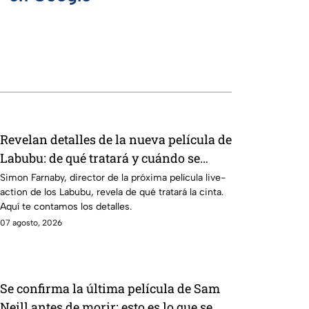
Revelan detalles de la nueva película de
Labubu: de qué tratará y cuándo se
estrena
Simon Farnaby, director de la próxima película live-
action de los Labubu, revela de qué tratará la cinta.
Aquí te contamos los detalles.
07 agosto, 2026
Se confirma la última película de Sam
Neill antes de morir: esto es lo que se