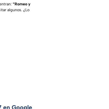
entran:
“Romeo y
itar algunos. ¿Lo
 7 en Google