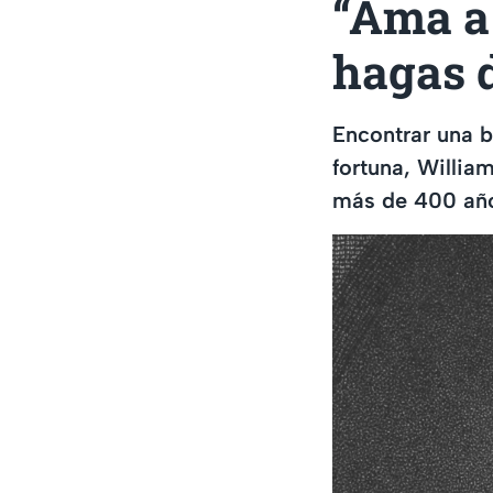
“Ama a 
hagas 
Encontrar una b
fortuna, Willia
más de 400 añ