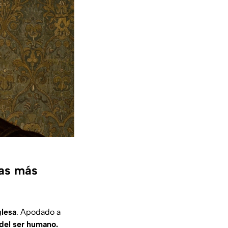
ras más
glesa
. Apodado a
 del ser humano.