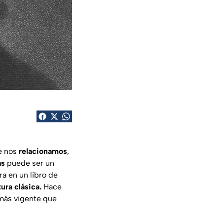
ue nos
relacionamos
,
as
puede ser un
a en un libro de
tura clásica.
Hace
 más vigente que