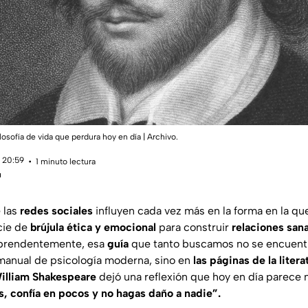
losofía de vida que perdura hoy en día | Archivo.
 20:59
1 minuto lectura
u
 las
redes sociales
influyen cada vez más en la forma en la q
cie de
brújula ética y emocional
para construir
relaciones san
rprendentemente, esa
guía
que tanto buscamos no se encuentr
manual de psicología moderna, sino en
las páginas de la litera
illiam Shakespeare
dejó una reflexión que hoy en día parece
, confía en pocos y no hagas daño a nadie”.