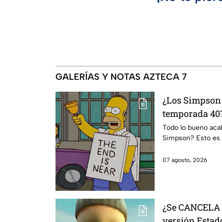
GALERÍAS Y NOTAS AZTECA 7
¿Los Simpson 
temporada 40?
da IMPACTANT
Todo lo bueno acaba
Simpson? Esto es 
07 agosto, 2026
¿Se CANCELA "
versión Estado