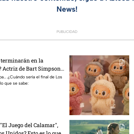
News!
PUBLICIDAD
terminarán en la
 Actriz de Bart Simpson
E declaración
... ¿Cuándo sería el final de Los
lo que se sabe:
El Juego del Calamar",
s Unidos? Esto es lo que