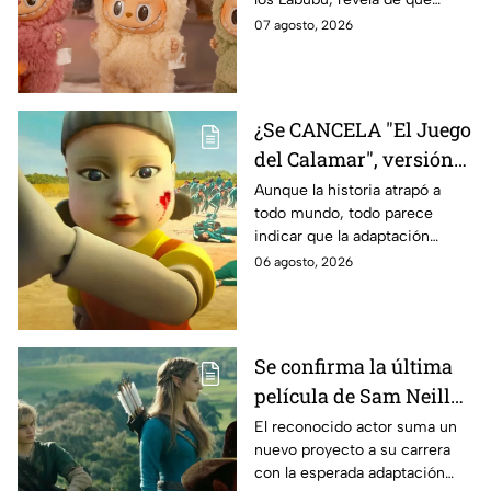
tratará la cinta. Aquí te
07 agosto, 2026
contamos los detalles.
¿Se CANCELA "El Juego
del Calamar", versión
Estados Unidos? Esto
Aunque la historia atrapó a
todo mundo, todo parece
es lo que se sabe al
indicar que la adaptación
momento
podría ser cancelada:
06 agosto, 2026
Se confirma la última
película de Sam Neill
antes de morir: esto es
El reconocido actor suma un
nuevo proyecto a su carrera
lo que se sabe hasta
con la esperada adaptación
ahora