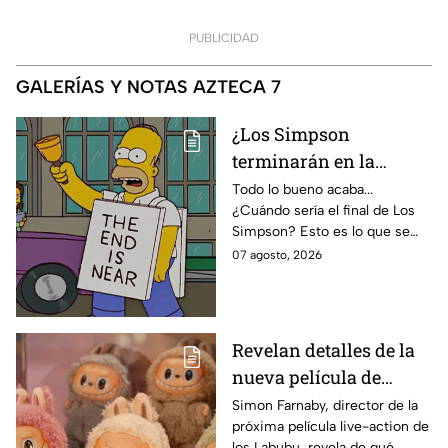
PUBLICIDAD
GALERÍAS Y NOTAS AZTECA 7
¿Los Simpson
terminarán en la
temporada 40? Actriz
Todo lo bueno acaba...
¿Cuándo sería el final de Los
de Bart Simpson da
Simpson? Esto es lo que se
IMPACTANTE
sabe:
07 agosto, 2026
declaración
Revelan detalles de la
nueva película de
Labubu: de qué tratará
Simon Farnaby, director de la
próxima película live-action de
y cuándo se estrena
los Labubu, revela de qué