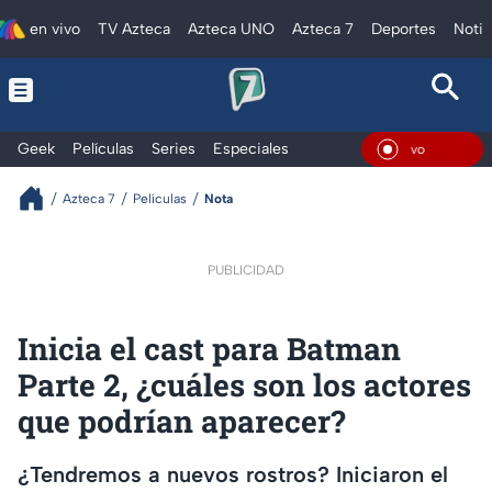
en vivo
TV Azteca
Azteca UNO
Azteca 7
Deportes
Notic
Geek
Películas
Series
Especiales
En Vi
Azteca 7
Películas
Nota
PUBLICIDAD
Inicia el cast para Batman
Parte 2, ¿cuáles son los actores
que podrían aparecer?
¿Tendremos a nuevos rostros? Iniciaron el