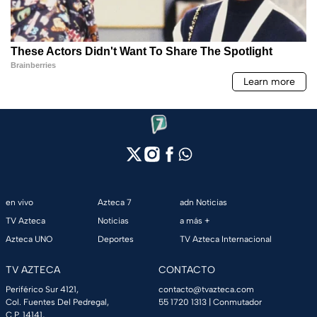
en vivo
Azteca 7
adn Noticias
TV Azteca
Noticias
a más +
Azteca UNO
Deportes
TV Azteca Internacional
TV AZTECA
CONTACTO
Periférico Sur 4121,
contacto@tvazteca.com
Col. Fuentes Del Pedregal,
55 1720 1313
| Conmutador
C.P. 14141,