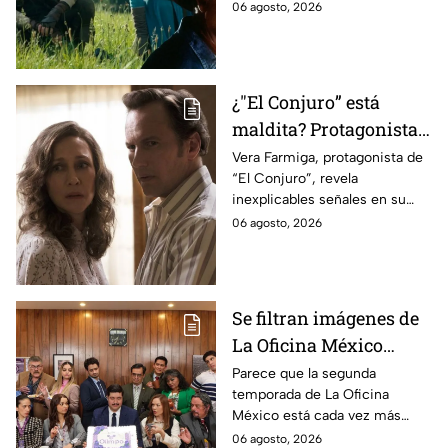
cinematográfica del popular
06 agosto, 2026
videojuego.
¿"El Conjuro” está
maldita? Protagonista
revela INQUIETANTES
Vera Farmiga, protagonista de
“El Conjuro”, revela
señales en su cuerpo
inexplicables señales en su
durante la grabación de
cuerpo durante el rodaje de la
06 agosto, 2026
la película
película
Se filtran imágenes de
La Oficina México
temporada 2 y un
Parece que la segunda
temporada de La Oficina
detalle desata teorías
México está cada vez más
entre los fans
cerca, pues el elenco ya se
06 agosto, 2026