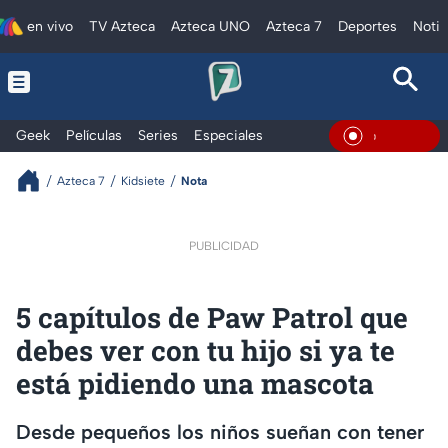
en vivo
TV Azteca
Azteca UNO
Azteca 7
Deportes
Notic
Geek
Películas
Series
Especiales
En Vivo
Azteca 7
Kidsiete
Nota
PUBLICIDAD
5 capítulos de Paw Patrol que
debes ver con tu hijo si ya te
está pidiendo una mascota
Desde pequeños los niños sueñan con tener