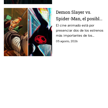
Demon Slayer vs.
Spider-Man, el posible
gran enfrentamiento
El cine animado está por
presenciar dos de los estrenos
en taquilla del 2027
más importantes de los
últimos años.
05 agosto, 2026