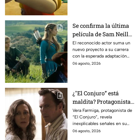
Se confirma la última
película de Sam Neill
antes de morir: esto es
El reconocido actor suma un
nuevo proyecto a su carrera
lo que se sabe hasta
con la esperada adaptación
ahora
cinematográfica del popular
06 agosto, 2026
videojuego.
¿"El Conjuro” está
maldita? Protagonista
revela INQUIETANTES
Vera Farmiga, protagonista de
“El Conjuro”, revela
señales en su cuerpo
inexplicables señales en su
durante la grabación de
cuerpo durante el rodaje de la
06 agosto, 2026
la película
película