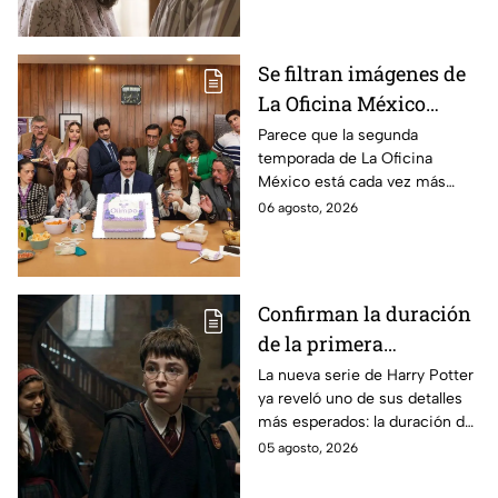
Se filtran imágenes de
La Oficina México
temporada 2 y un
Parece que la segunda
temporada de La Oficina
detalle desata teorías
México está cada vez más
entre los fans
cerca, pues el elenco ya se
06 agosto, 2026
encuentra en grabaciones y ya
se filtraron las primeras
imágenes del set.
Confirman la duración
de la primera
temporada de Harry
La nueva serie de Harry Potter
ya reveló uno de sus detalles
Potter y emocionará a
más esperados: la duración de
los fans de los libros
la primera temporada basada
05 agosto, 2026
en los libros de J.K. Rowling.