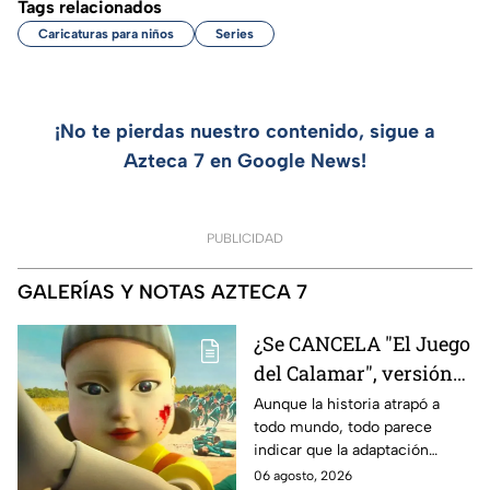
Tags relacionados
Caricaturas para niños
Series
¡No te pierdas nuestro contenido, sigue a
Azteca 7 en Google News!
PUBLICIDAD
GALERÍAS Y NOTAS AZTECA 7
¿Se CANCELA "El Juego
del Calamar", versión
Estados Unidos? Esto
Aunque la historia atrapó a
todo mundo, todo parece
es lo que se sabe al
indicar que la adaptación
momento
podría ser cancelada:
06 agosto, 2026