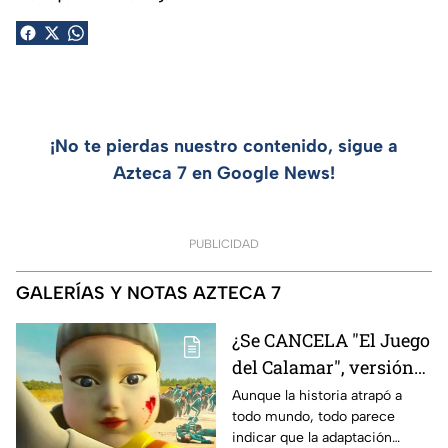
¡No te pierdas nuestro contenido, sigue a
Azteca 7 en Google News!
PUBLICIDAD
GALERÍAS Y NOTAS AZTECA 7
¿Se CANCELA "El Juego
del Calamar", versión
Estados Unidos? Esto
Aunque la historia atrapó a
todo mundo, todo parece
es lo que se sabe al
indicar que la adaptación
momento