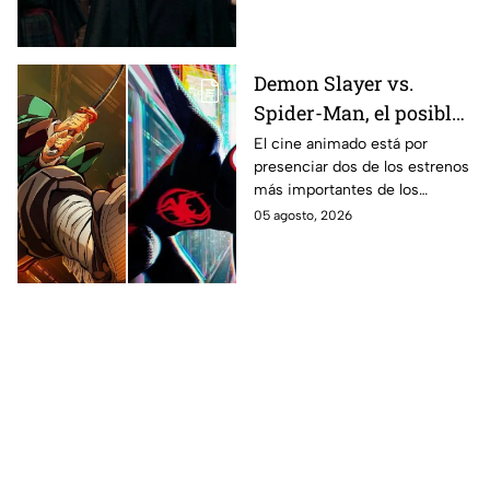
Demon Slayer vs.
Spider-Man, el posible
gran enfrentamiento
El cine animado está por
presenciar dos de los estrenos
en taquilla del 2027
más importantes de los
últimos años.
05 agosto, 2026