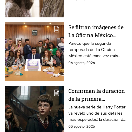
la película
película
Se filtran imágenes de
La Oficina México
temporada 2 y un
Parece que la segunda
temporada de La Oficina
detalle desata teorías
México está cada vez más
entre los fans
cerca, pues el elenco ya se
06 agosto, 2026
encuentra en grabaciones y ya
se filtraron las primeras
imágenes del set.
Confirman la duración
de la primera
temporada de Harry
La nueva serie de Harry Potter
ya reveló uno de sus detalles
Potter y emocionará a
más esperados: la duración de
los fans de los libros
la primera temporada basada
05 agosto, 2026
en los libros de J.K. Rowling.