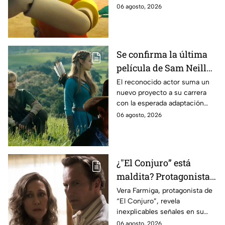
podría ser cancelada:
06 agosto, 2026
Se confirma la última
película de Sam Neill
antes de morir: esto es
El reconocido actor suma un
nuevo proyecto a su carrera
lo que se sabe hasta
con la esperada adaptación
ahora
cinematográfica del popular
06 agosto, 2026
videojuego.
¿"El Conjuro” está
maldita? Protagonista
revela INQUIETANTES
Vera Farmiga, protagonista de
“El Conjuro”, revela
señales en su cuerpo
inexplicables señales en su
durante la grabación de
cuerpo durante el rodaje de la
06 agosto, 2026