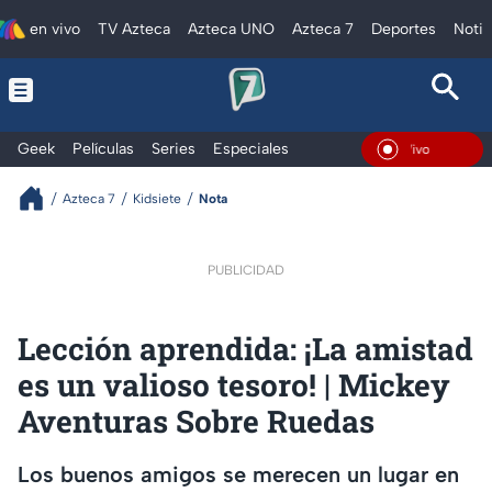
en vivo
TV Azteca
Azteca UNO
Azteca 7
Deportes
Notic
Geek
Películas
Series
Especiales
En Vivo
Azteca 7
Kidsiete
Nota
PUBLICIDAD
Lección aprendida: ¡La amistad
es un valioso tesoro! | Mickey
Aventuras Sobre Ruedas
Los buenos amigos se merecen un lugar en