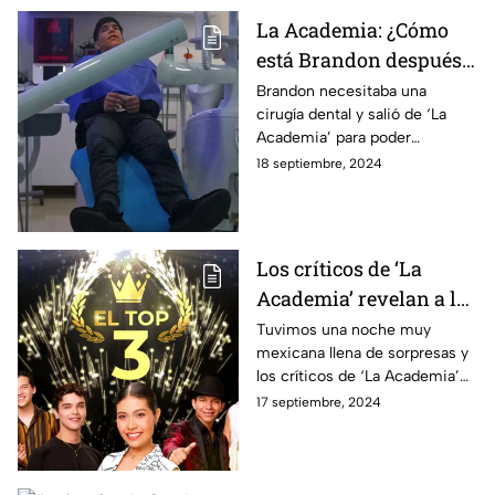
La Academia: ¿Cómo
está Brandon después
de su cirugía dental?
Brandon necesitaba una
cirugía dental y salió de ‘La
Academia’ para poder
realizarla. Sin embargo, parece
18 septiembre, 2024
que hubo complicaciones, aquí
todos los detalles.
Los críticos de ‘La
Academia’ revelan a los
mejores alumnos de la
Tuvimos una noche muy
mexicana llena de sorpresas y
semana
los críticos de ‘La Academia’
ya revelaron a los 3 mejores
17 septiembre, 2024
académicos de este noveno
concierto.