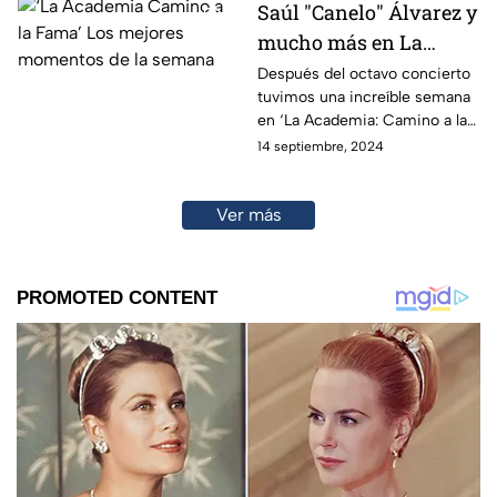
Saúl "Canelo" Álvarez y
mucho más en La
Academia: Camino a la
Después del octavo concierto
tuvimos una increíble semana
Fama
en ‘La Academia: Camino a la
Fama’ no te pierdas ni un solo
14 septiembre, 2024
detalle, aquí te contamos todo.
Ver más