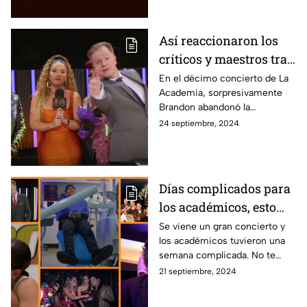
rendimiento también.
Así reaccionaron los
críticos y maestros tras
la salida de Brandon
En el décimo concierto de La
Academia, sorpresivamente
Brandon abandonó la
competencia, este fue el
24 septiembre, 2024
mensaje de los críticos y los
maestros para el exacadémico.
Días complicados para
los académicos, esto
fue lo mejor de la
Se viene un gran concierto y
los académicos tuvieron una
semana en 'La
semana complicada. No te
Academia: Camino a la
pierdas todos los detalles de la
21 septiembre, 2024
Fama'
semana en ‘La Academia:
Camino a la Fama’.