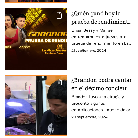
¿Quién ganó hoy la
prueba de rendimiento
en La Academia:
Brisa, Jessy y Mar se
enfrentaron este jueves a la
Camino a La Fama?
prueba de rendimiento en La
Academia: Camino a la Fama y
21 septiembre, 2024
el invitado de lujo se encargó
de la salvación.
¿Brandon podrá cantar
en el décimo concierto
de 'La Academia'?
Brandon tuvo una cirugía y
presentó algunas
complicaciones, mucho dolor
y no ha ensayado como se
20 septiembre, 2024
debe. ¿Podrá presentarse en el
concierto de ‘La Academia’?