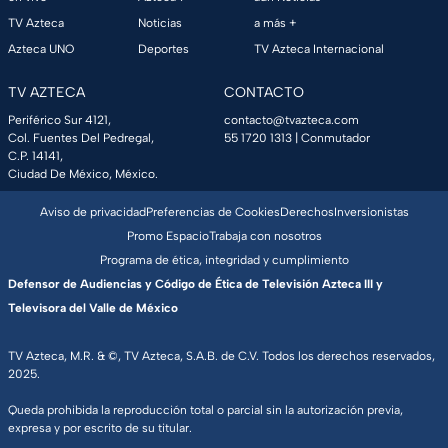
TV Azteca
Noticias
a más +
Azteca UNO
Deportes
TV Azteca Internacional
TV AZTECA
CONTACTO
Periférico Sur 4121,
contacto@tvazteca.com
Col. Fuentes Del Pedregal,
55 1720 1313
| Conmutador
C.P. 14141,
Ciudad De México, México.
Aviso de privacidad
Preferencias de Cookies
Derechos
Inversionistas
Promo Espacio
Trabaja con nosotros
Programa de ética, integridad y cumplimiento
Defensor de Audiencias y Código de Ética de Televisión Azteca III y
Televisora del Valle de México
TV Azteca, M.R. & ©, TV Azteca, S.A.B. de C.V. Todos los derechos reservados,
2025.
Queda prohibida la reproducción total o parcial sin la autorización previa,
expresa y por escrito de su titular.