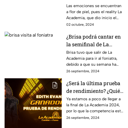
últimos momentos
Las emociones se encuentran
a flor de piel, pues el reality La
dentro de la casa y
Academia, que dio inicio el
escuela de La
domingo 21 de julio, está
02 octubre, 2024
Academia
llegando a su fin y los
¿Brisa podrá cantar en
académicos se sienten muy
conmovidos.
la semifinal de La
Academia? ¡Está ronca!
Brisa tuvo que salir de La
Academia para ir al foniatra,
debido a que su semana ha
sido bastante complicada,
26 septiembre, 2024
pues ha amanecido ronca en
¿Será la última prueba
varias ocasiones.
de rendimiento? ¿Quién
fue el ganador?
Ya estamos a poco de llegar a
la final de La Academia 2024,
por lo que la competencia esta
más intensa que nunca y a
26 septiembre, 2024
consecuencia las pruebas de