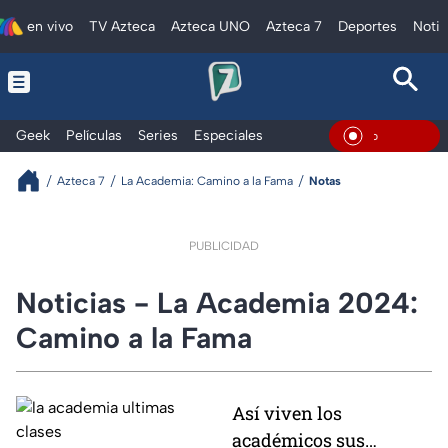
en vivo
TV Azteca
Azteca UNO
Azteca 7
Deportes
Notic
Geek
Películas
Series
Especiales
En Vivo
Azteca 7
La Academia: Camino a la Fama
Notas
PUBLICIDAD
Noticias - La Academia 2024:
Camino a la Fama
Así viven los
académicos sus