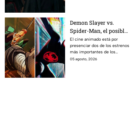
Demon Slayer vs.
Spider-Man, el posible
gran enfrentamiento
El cine animado está por
presenciar dos de los estrenos
en taquilla del 2027
más importantes de los
últimos años.
05 agosto, 2026