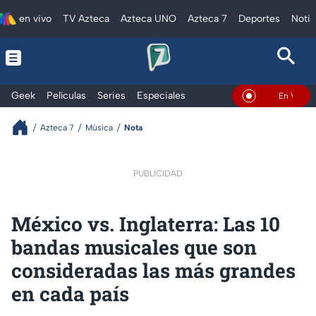
en vivo
TV Azteca
Azteca UNO
Azteca 7
Deportes
Notic
Geek
Películas
Series
Especiales
En Vivo
Azteca 7
Música
Nota
PUBLICIDAD
México vs. Inglaterra: Las 10
bandas musicales que son
consideradas las más grandes
en cada país