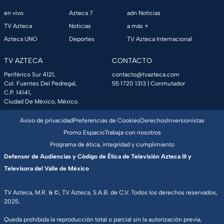
en vivo
Azteca 7
adn Noticias
TV Azteca
Noticias
a más +
Azteca UNO
Deportes
TV Azteca Internacional
TV AZTECA
CONTACTO
Periférico Sur 4121,
contacto@tvazteca.com
Col. Fuentes Del Pedregal,
55 1720 1313
| Conmutador
C.P. 14141,
Ciudad De México, México.
Aviso de privacidad
Preferencias de Cookies
Derechos
Inversionistas
Promo Espacio
Trabaja con nosotros
Programa de ética, integridad y cumplimiento
Defensor de Audiencias y Código de Ética de Televisión Azteca III y
Televisora del Valle de México
TV Azteca, M.R. & ©, TV Azteca, S.A.B. de C.V. Todos los derechos reservados,
2025.
Queda prohibida la reproducción total o parcial sin la autorización previa,