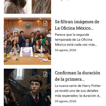
la película
película
Se filtran imágenes de
La Oficina México
temporada 2 y un
Parece que la segunda
temporada de La Oficina
detalle desata teorías
México está cada vez más
entre los fans
cerca, pues el elenco ya se
06 agosto, 2026
encuentra en grabaciones y ya
se filtraron las primeras
imágenes del set.
Confirman la duración
de la primera
temporada de Harry
La nueva serie de Harry Potter
ya reveló uno de sus detalles
Potter y emocionará a
más esperados: la duración de
los fans de los libros
la primera temporada basada
05 agosto, 2026
en los libros de J.K. Rowling.