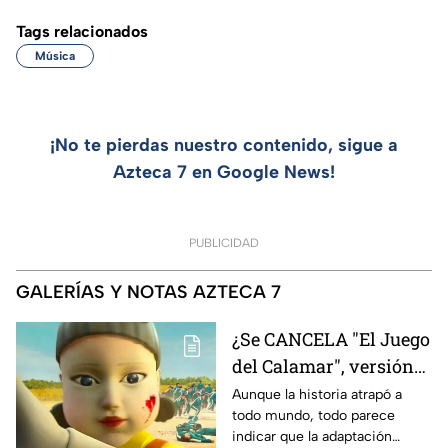
Tags relacionados
Música
¡No te pierdas nuestro contenido, sigue a
Azteca 7 en Google News!
PUBLICIDAD
GALERÍAS Y NOTAS AZTECA 7
¿Se CANCELA "El Juego
del Calamar", versión
Estados Unidos? Esto
Aunque la historia atrapó a
todo mundo, todo parece
es lo que se sabe al
indicar que la adaptación
momento