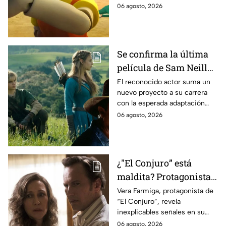
podría ser cancelada:
06 agosto, 2026
Se confirma la última
película de Sam Neill
antes de morir: esto es
El reconocido actor suma un
nuevo proyecto a su carrera
lo que se sabe hasta
con la esperada adaptación
ahora
cinematográfica del popular
06 agosto, 2026
videojuego.
¿"El Conjuro” está
maldita? Protagonista
revela INQUIETANTES
Vera Farmiga, protagonista de
“El Conjuro”, revela
señales en su cuerpo
inexplicables señales en su
durante la grabación de
cuerpo durante el rodaje de la
06 agosto, 2026