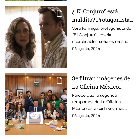
¿"El Conjuro” está
maldita? Protagonista
revela INQUIETANTES
Vera Farmiga, protagonista de
“El Conjuro”, revela
señales en su cuerpo
inexplicables señales en su
durante la grabación de
cuerpo durante el rodaje de la
06 agosto, 2026
la película
película
Se filtran imágenes de
La Oficina México
temporada 2 y un
Parece que la segunda
temporada de La Oficina
detalle desata teorías
México está cada vez más
entre los fans
cerca, pues el elenco ya se
06 agosto, 2026
encuentra en grabaciones y ya
se filtraron las primeras
imágenes del set.