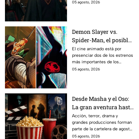
la primera temporada basada
05 agosto, 2026
en los libros de J.K. Rowling.
Demon Slayer vs.
Spider-Man, el posible
gran enfrentamiento
El cine animado está por
presenciar dos de los estrenos
en taquilla del 2027
más importantes de los
últimos años.
05 agosto, 2026
Desde Masha y el Oso:
La gran aventura hasta
El Final de la Calle Oak
Acción, terror, drama y
grandes producciones forman
con Anne Hathaway.
parte de la cartelera de agosto
Esta es la lista
en México.
05 agosto, 2026