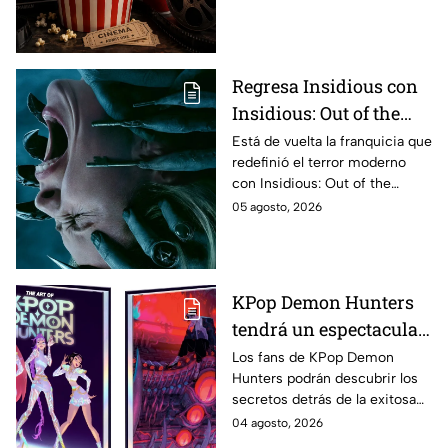
completa de los
estrenos en cines para
agosto de 2026 en
México
Regresa Insidious con
Insidious: Out of the
Further; esto revela el
Está de vuelta la franquicia que
redefinió el terror moderno
aterrador primer tráiler
con Insidious: Out of the
Further. Te contamos todo lo
05 agosto, 2026
que se sabe de la película para
que no te la pierdas.
KPop Demon Hunters
tendrá un espectacular
libro de arte con más de
Los fans de KPop Demon
Hunters podrán descubrir los
500 ilustraciones
secretos detrás de la exitosa
inéditas: ¿se venderá
película gracias a un nuevo
04 agosto, 2026
en México?
libro de arte oficial. Te