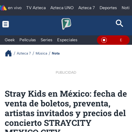
en vivo
TV Azteca
Azteca UNO
Azteca 7
Deportes
Notic
Geek
Películas
Series
Especiales
En Vivo
Azteca 7
Música
Nota
PUBLICIDAD
Stray Kids en México: fecha de
venta de boletos, preventa,
artistas invitados y precios del
concierto STRAYCITY