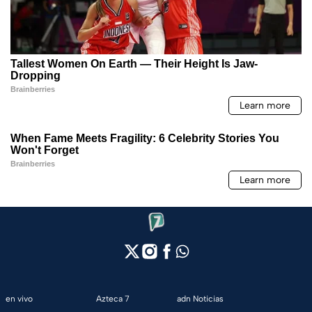
en vivo
Azteca 7
adn Noticias