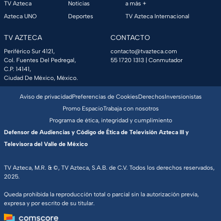
TV Azteca
Noticias
a más +
Azteca UNO
Deportes
TV Azteca Internacional
TV AZTECA
CONTACTO
Periférico Sur 4121,
contacto@tvazteca.com
Col. Fuentes Del Pedregal,
55 1720 1313
| Conmutador
C.P. 14141,
Ciudad De México, México.
Aviso de privacidad
Preferencias de Cookies
Derechos
Inversionistas
Promo Espacio
Trabaja con nosotros
Programa de ética, integridad y cumplimiento
Defensor de Audiencias y Código de Ética de Televisión Azteca III y
Televisora del Valle de México
TV Azteca, M.R. & ©, TV Azteca, S.A.B. de C.V. Todos los derechos reservados,
2025.
Queda prohibida la reproducción total o parcial sin la autorización previa,
expresa y por escrito de su titular.