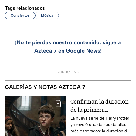
Tags relacionados
Conciertos
Música
¡No te pierdas nuestro contenido, sigue a
Azteca 7 en Google News!
PUBLICIDAD
GALERÍAS Y NOTAS AZTECA 7
Confirman la duración
de la primera
temporada de Harry
La nueva serie de Harry Potter
ya reveló uno de sus detalles
Potter y emocionará a
más esperados: la duración de
los fans de los libros