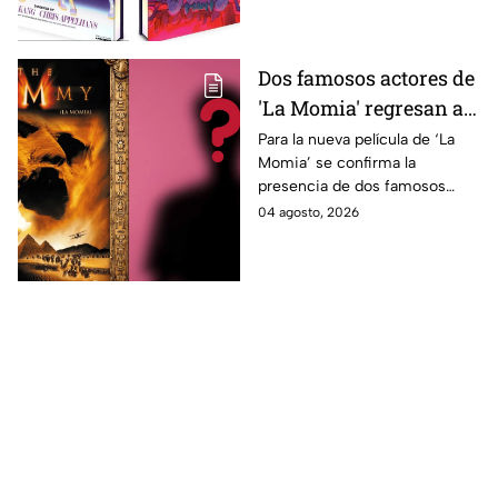
decimos si llegará a México.
Dos famosos actores de
'La Momia' regresan a
la nueva película;
Para la nueva película de ‘La
Momia’ se confirma la
descubre de quiénes se
presencia de dos famosos
tratan
actores, ya se dio a conocer
04 agosto, 2026
de quiénes se tratan y cuándo
se estrena