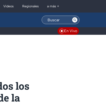
Regionales
Videos
a más +
En Vivo
os los
de la