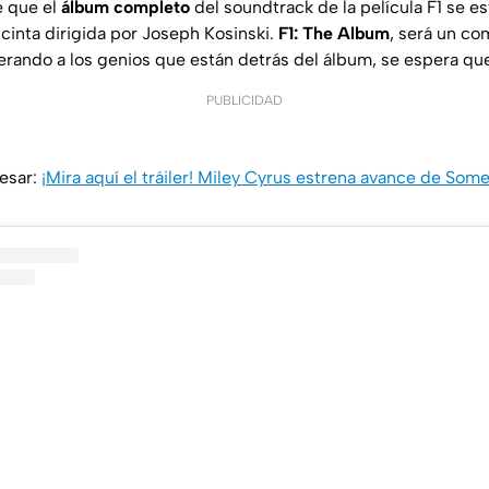
e que el
álbum completo
del soundtrack de la película F1 se es
la cinta dirigida por Joseph Kosinski.
F1: The Album
, será un c
erando a los genios que están detrás del álbum, se espera que
PUBLICIDAD
esar:
¡Mira aquí el tráiler! Miley Cyrus estrena avance de Some