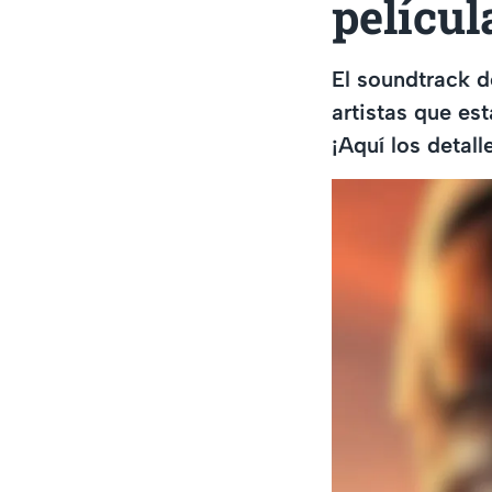
películ
El soundtrack d
artistas que es
¡Aquí los detall