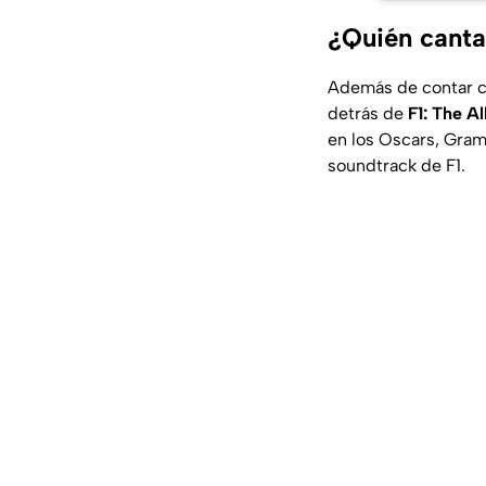
¿Quién canta 
Además de contar co
detrás de
F1: The A
en los Oscars, Gram
soundtrack de F1.