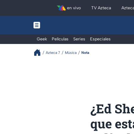
en vivo
TV Azteca
Aztec
Geek
Películas
Series
Especiales
Azteca 7
Música
Nota
¿Ed Sh
que est