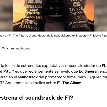
arán en F1: The Album, el soundtrack de la película|Crédito: Instagram F1 Movie / @
11:27
1 minuto lectura
la fecha de estreno, las expectativas crecen alrededor de
F1
,
d Pitt
. Y es que recientemente se reveló que
Ed Sheeran
enca
parán en el
soundtrack
del prometedor filme, pero... ¿quién m
F1? Aquí todos los detalles sobre
F1: The Album
.
strena el soundtrack de F1?