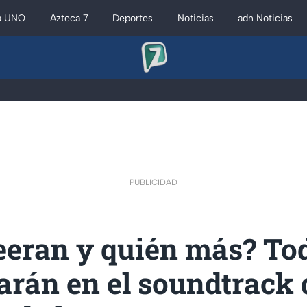
a UNO
Azteca 7
Deportes
Noticias
adn Noticias
PUBLICIDAD
eeran y quién más? Tod
arán en el soundtrack 