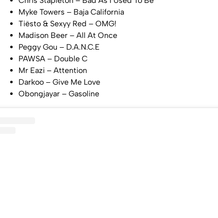
Chris Stapleton – Bad As I Used To Be
Myke Towers – Baja California
Tiësto & Sexyy Red – OMG!
Madison Beer – All At Once
Peggy Gou – D.A.N.C.E
PAWSA – Double C
Mr Eazi – Attention
Darkoo – Give Me Love
Obongjayar – Gasoline