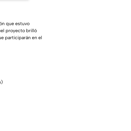
ión que estuvo
el proyecto brilló
ue participarán en el
n)