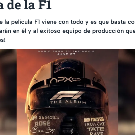
a de la F1
e la película F1 viene con todo y es que basta c
tarán en él y al exitoso equipo de producción que
es!