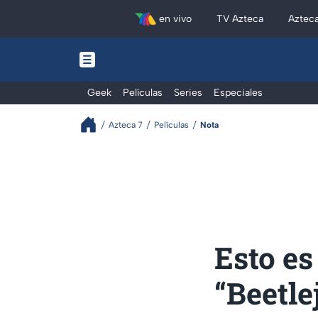
en vivo
TV Azteca
Aztec
Geek
Películas
Series
Especiales
Azteca 7
Películas
Nota
Esto es
“Beetle