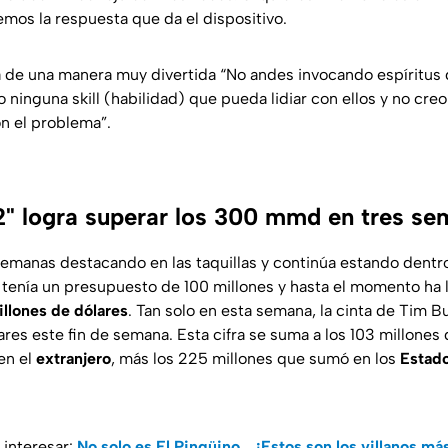
emos la respuesta que da el dispositivo.
á de una manera muy divertida
“No andes invocando espíritus 
 ninguna skill (habilidad) que pueda lidiar con ellos y no cr
n el problema”.
 2" logra superar los 300 mmd en tres s
 semanas destacando en las taquillas y continúa estando dentr
la tenía un presupuesto de 100 millones y hasta el momento ha
llones de dólares
. Tan solo en esta semana, la cinta de Tim B
ares este fin de semana. Esta cifra se suma a los 103 millones
en el
extranjero
, más los 225 millones que sumó en los
Estado
interesar:
No solo es El Pingüino... ¡Estos son los villanos m