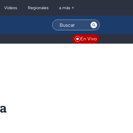
Regionales
Videos
a más +
En Vivo
 a