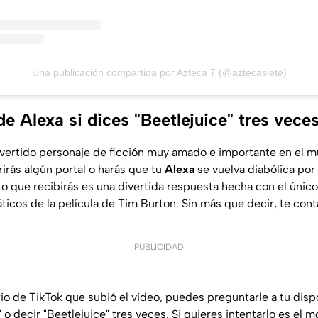
Una publicación compartida por Azteca 7 (@aztecasiete)
e Alexa si dices "Beetlejuice" tres vece
vertido personaje de ficción muy amado e importante en el 
brirás algún portal o harás que tu
Alexa
se vuelva diabólica por 
Lo que recibirás es una divertida respuesta hecha con el único 
áticos de la película de Tim Burton. Sin más que decir, te co
PUBLICIDAD
rio de TikTok que subió el video, puedes preguntarle a tu disp
" o decir "Beetlejuice" tres veces. Si quieres intentarlo es el