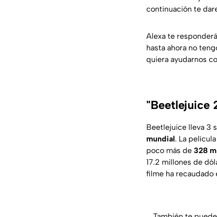
continuación te dar
Alexa te responder
hasta ahora no tengo
quiera ayudarnos co
"Beetlejuice
Beetlejuice lleva 3
mundial
. La pelícu
poco más de
328 mi
17.2 millones de dól
filme ha recaudado 
También te puede 