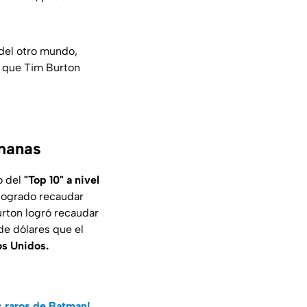
del otro mundo,
eo que Tim Burton
emanas
o del
"Top 10" a nivel
 logrado recaudar
urton logró recaudar
 de dólares que el
s Unidos.
ás raros de Batman!